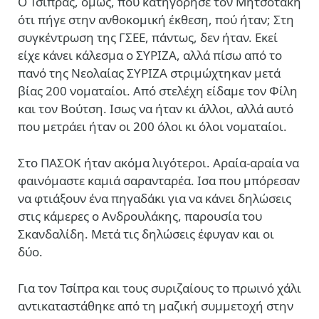
Ο Τσίπρας, όμως, που κατηγόρησε τον Μητσοτάκη
ότι πήγε στην ανθοκομική έκθεση, πού ήταν; Στη
συγκέντρωση της ΓΣΕΕ, πάντως, δεν ήταν. Εκεί
είχε κάνει κάλεσμα ο ΣΥΡΙΖΑ, αλλά πίσω από το
πανό της Νεολαίας ΣΥΡΙΖΑ στριμώχτηκαν μετά
βίας 200 νοματαίοι. Από στελέχη είδαμε τον Φίλη
και τον Βούτση. Ισως να ήταν κι άλλοι, αλλά αυτό
που μετράει ήταν οι 200 όλοι κι όλοι νοματαίοι.
Στο ΠΑΣΟΚ ήταν ακόμα λιγότεροι. Αραία-αραία να
φαινόμαστε καμιά σαρανταρέα. Ισα που μπόρεσαν
να φτιάξουν ένα πηγαδάκι για να κάνει δηλώσεις
στις κάμερες ο Ανδρουλάκης, παρουσία του
Σκανδαλίδη. Μετά τις δηλώσεις έφυγαν και οι
δύο.
Για τον Τσίπρα και τους συριζαίους το πρωινό χάλι
αντικαταστάθηκε από τη μαζική συμμετοχή στην