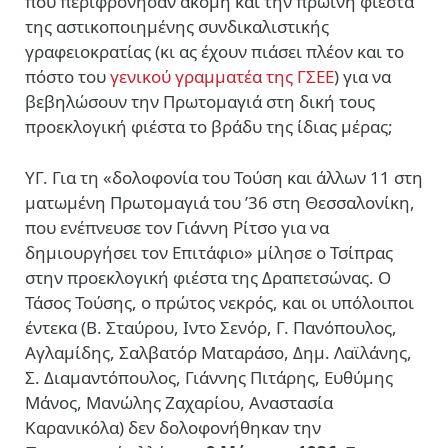
που περιφρόνησαν ακόμη και την πρωινή φιέστα
της αστικοποιημένης συνδικαλιστικής
γραφειοκρατίας (κι ας έχουν πιάσει πλέον και το
πόστο του
γενικού γραμματέα της ΓΣΕΕ
) για να
βεβηλώσουν την Πρωτομαγιά στη δική τους
προεκλογική φιέστα το βράδυ της ίδιας μέρας;
ΥΓ. Για τη «δολοφονία του Τούση και άλλων 11 στη
ματωμένη Πρωτομαγιά του ’36 στη Θεσσαλονίκη,
που ενέπνευσε τον Γιάννη Ρίτσο για να
δημιουργήσει τον Επιτάφιο» μίλησε ο Τσίπρας
στην προεκλογική φιέστα της Δραπετσώνας. Ο
Τάσος Τούσης, ο πρώτος νεκρός, και οι υπόλοιποι
έντεκα (Β. Σταύρου, Ιντο Σενόρ, Γ. Πανόπουλος,
Αγλαμίδης, Σαλβατόρ Ματαράσο, Δημ. Λαϊλάνης,
Σ. Διαμαντόπουλος, Γιάννης Πιτάρης, Ευθύμης
Μάνος, Μανώλης Ζαχαρίου, Αναστασία
Καρανικόλα) δεν δολοφονήθηκαν την