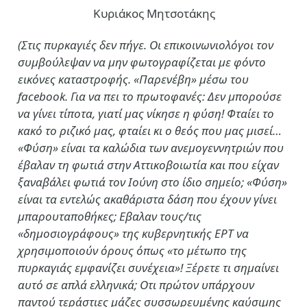
Κυριάκος Μητσοτάκης
(Στις πυρκαγιές δεν πήγε. Οι επικοινωνιολόγοι τον
συμβούλεψαν να μην φωτογραφίζεται με φόντο
εικόνες καταστροφής. «Παρενέβη» μέσω του
facebook. Για να πει το πρωτοφανές: Δεν μπορούσε
να γίνει τίποτα, γιατί μας νίκησε η φύση! Φταίει το
κακό το ριζικό μας, φταίει κι ο θεός που μας μισεί…
«Φύση» είναι τα καλώδια των ανεμογεννητριών που
έβαλαν τη φωτιά στην Αττικοβοιωτία και που είχαν
ξαναβάλει φωτιά τον Ιούνη στο ίδιο σημείο; «Φύση»
είναι τα εντελώς ακαθάριστα δάση που έχουν γίνει
μπαρουταποθήκες; Εβαλαν τους/τις
«δημοσιογράφους» της κυβερνητικής ΕΡΤ να
χρησιμοποιούν όρους όπως «το μέτωπο της
πυρκαγιάς εμφανίζει συνέχεια»! Ξέρετε τι σημαίνει
αυτό σε απλά ελληνικά; Οτι πρώτον υπάρχουν
παντού τεράστιες μάζες συσσωρευμένης καύσιμης