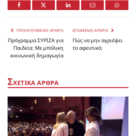
Facebook
Twitter
LinkedIn
Email
WhatsA
ΠΡΟΗΓΟΥΜΕΝΟ ΑΡΘΡΟ
ΕΠΟΜΕΝΟ ΑΡΘΡΟ
Πρόγραμμα ΣΥΡΙΖΑ για
Πώς να μην αγριέψει
Παιδεία: Με μπόλικη
το αφεντικό;
κοινωνική δημαγωγία
Σ
ΧΕΤΙΚΑ ΑΡΘΡΑ