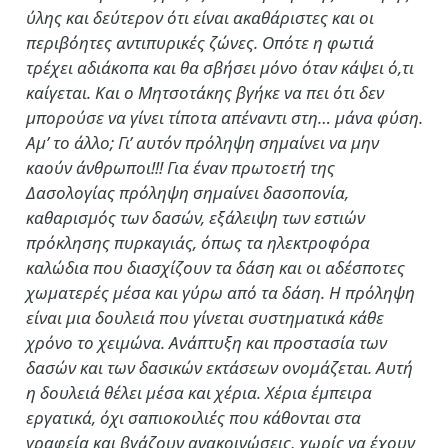
ύλης και δεύτερον ότι είναι ακαθάριστες και οι
περιβόητες αντιπυρικές ζώνες. Οπότε η φωτιά
τρέχει αδιάκοπα και θα σβήσει μόνο όταν κάψει ό,τι
καίγεται. Και ο Μητσοτάκης βγήκε να πει ότι δεν
μπορούσε να γίνει τίποτα απέναντι στη… μάνα φύση.
Αμ’ το άλλο; Γι’ αυτόν πρόληψη σημαίνει να μην
καούν άνθρωποι!!! Για έναν πρωτοετή της
Δασολογίας πρόληψη σημαίνει δασοπονία,
καθαρισμός των δασών, εξάλειψη των εστιών
πρόκλησης πυρκαγιάς, όπως τα ηλεκτροφόρα
καλώδια που διασχίζουν τα δάση και οι αδέσποτες
χωματερές μέσα και γύρω από τα δάση. Η πρόληψη
είναι μια δουλειά που γίνεται συστηματικά κάθε
χρόνο το χειμώνα. Ανάπτυξη και προστασία των
δασών και των δασικών εκτάσεων ονομάζεται. Αυτή
η δουλειά θέλει μέσα και χέρια. Χέρια έμπειρα
εργατικά, όχι σαπιοκοιλιές που κάθονται στα
γραφεία και βγάζουν ανακοινώσεις, χωρίς να έχουν