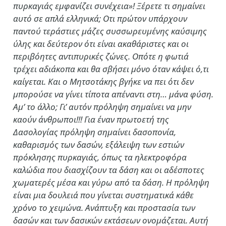
πυρκαγιάς εμφανίζει συνέχεια»! Ξέρετε τι σημαίνει
αυτό σε απλά ελληνικά; Οτι πρώτον υπάρχουν
παντού τεράστιες μάζες συσσωρευμένης καύσιμης
ύλης και δεύτερον ότι είναι ακαθάριστες και οι
περιβόητες αντιπυρικές ζώνες. Οπότε η φωτιά
τρέχει αδιάκοπα και θα σβήσει μόνο όταν κάψει ό,τι
καίγεται. Και ο Μητσοτάκης βγήκε να πει ότι δεν
μπορούσε να γίνει τίποτα απέναντι στη… μάνα φύση.
Αμ’ το άλλο; Γι’ αυτόν πρόληψη σημαίνει να μην
καούν άνθρωποι!!! Για έναν πρωτοετή της
Δασολογίας πρόληψη σημαίνει δασοπονία,
καθαρισμός των δασών, εξάλειψη των εστιών
πρόκλησης πυρκαγιάς, όπως τα ηλεκτροφόρα
καλώδια που διασχίζουν τα δάση και οι αδέσποτες
χωματερές μέσα και γύρω από τα δάση. Η πρόληψη
είναι μια δουλειά που γίνεται συστηματικά κάθε
χρόνο το χειμώνα. Ανάπτυξη και προστασία των
δασών και των δασικών εκτάσεων ονομάζεται. Αυτή