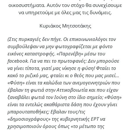
οικοσυστήματα. Αυτόν τον στόχο θα συνεχίσουμε
να υπηρετούμε με όλες μας τις δυνάμεις.
Κυριάκος Μητσοτάκης
(Στις πυρκαγιές δεν πήγε. Οι επικοινωνιολόγοι τον
συμβούλεψαν να μην φωτογραφίζεται με φόντο
εικόνες καταστροφής. «Παρενέβη» μέσω του
facebook. Για να πει το πρωτοφανές: Δεν μπορούσε
να γίνει τίποτα, γιατί μας νίκησε η φύση! Φταίει το
κακό το ριζικό μας, φταίει κι ο θεός που μας μισεί…
«Φύση» είναι τα καλώδια των ανεμογεννητριών που
έβαλαν τη φωτιά στην Αττικοβοιωτία και που είχαν
ξαναβάλει φωτιά τον Ιούνη στο ίδιο σημείο; «Φύση»
είναι τα εντελώς ακαθάριστα δάση που έχουν γίνει
μπαρουταποθήκες; Εβαλαν τους/τις
«δημοσιογράφους» της κυβερνητικής ΕΡΤ να
χρησιμοποιούν όρους όπως «το μέτωπο της