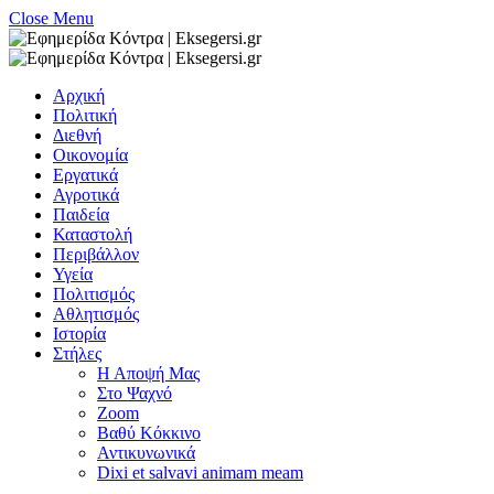
Close Menu
Αρχική
Πολιτική
Διεθνή
Οικονομία
Εργατικά
Αγροτικά
Παιδεία
Καταστολή
Περιβάλλον
Υγεία
Πολιτισμός
Αθλητισμός
Ιστορία
Στήλες
Η Αποψή Μας
Στο Ψαχνό
Zoom
Βαθύ Κόκκινο
Αντικυνωνικά
Dixi et salvavi animam meam