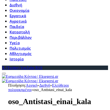
Διεθνή
Οικονομία
Εργατικά
Αγροτικά
Παιδεία
Καταστολή
Περιβάλλον
Υγεία
Πολιτισμός
Αθλητισμός
Ιστορία
X (Twitter)
YouTube
RSS
Πλοήγηση:
Αρχική
»
Διεθνή
»
Ελεύθεροι
πολιορκημένοι
»
oso_Antistasi_einai_kala
oso_Antistasi_einai_kala