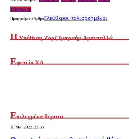
WhatsApp
Ελεύθεροι πολιορκημένοι
Προηγούμενο Άρθρο
Η
Yπόθεση Ζορζ Ιμπραήμ Αμπνταλλά
Ε
φετείο ΧΑ
Ε
πιλεγμένα θέματα
10 Μάι 2022, 22:55