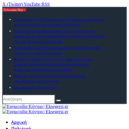
X (Twitter)
YouTube
RSS
Τελευταία Νέα :
Οχτώ υπουργοί Εξωτερικών αραβικών και ισλαμικών
χωρών κατά της σιωνιστικής οντότητας
Γερμανικό δικαστήριο έκρινε ότι η σύγκριση του
Ισραήλ με το ναζιστικό καθεστώς προστατεύεται από
την ελευθερία στην έκφραση
Zajdi Ζajidi: Γιατί ένα ωραίο μελαγχολικό τραγούδι
ενόχλησε τα φασιστοεθνίκια;
Βάρβαρα βασανιστήρια: Ο Δρ. Χουσάμ Αμπού
Σαφίγια υπέστη κατάγματα στα πλευρά ενώ
βρίσκεται υπό ισραηλινή κράτηση
Θέουτα: όταν η αποικιοκρατία βαφτίζεται
«προστασία των συνόρων»
Σαν σήμερα 7 Αυγούστου
Αρχική
Πολιτική