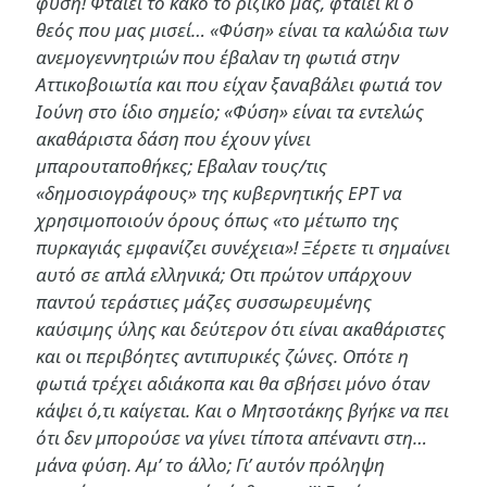
φύση! Φταίει το κακό το ριζικό μας, φταίει κι ο
θεός που μας μισεί… «Φύση» είναι τα καλώδια των
ανεμογεννητριών που έβαλαν τη φωτιά στην
Αττικοβοιωτία και που είχαν ξαναβάλει φωτιά τον
Ιούνη στο ίδιο σημείο; «Φύση» είναι τα εντελώς
ακαθάριστα δάση που έχουν γίνει
μπαρουταποθήκες; Εβαλαν τους/τις
«δημοσιογράφους» της κυβερνητικής ΕΡΤ να
χρησιμοποιούν όρους όπως «το μέτωπο της
πυρκαγιάς εμφανίζει συνέχεια»! Ξέρετε τι σημαίνει
αυτό σε απλά ελληνικά; Οτι πρώτον υπάρχουν
παντού τεράστιες μάζες συσσωρευμένης
καύσιμης ύλης και δεύτερον ότι είναι ακαθάριστες
και οι περιβόητες αντιπυρικές ζώνες. Οπότε η
φωτιά τρέχει αδιάκοπα και θα σβήσει μόνο όταν
κάψει ό,τι καίγεται. Και ο Μητσοτάκης βγήκε να πει
ότι δεν μπορούσε να γίνει τίποτα απέναντι στη…
μάνα φύση. Αμ’ το άλλο; Γι’ αυτόν πρόληψη