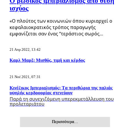
Ο ρωσικός ιμπεριαλισμός από θέση
ισχύος
«Ο πλούτος των κοινωνιών όπου κυριαρχεί ο
κεφαλαιοκρατικός τρόπος παραγωγής
εμφανίζεται σαν ένας “τεράστιος σωρός…
21 Απρ 2022, 13:42
Καρλ Μαρξ: Μισθός, τιμή και κέρδος
21 Νοέ 2021, 07:31
Κινέζικος Ιμπεριαλισμός: Tα περιθώρια της παλιάς
υψηλής κερδοφορίας στενεύουν
Παρά τη συνεχιζόμενη υπερεκμετάλλευση του
προλεταριάτου
Περισσότερα…