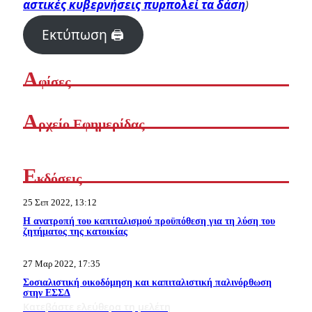
αστικές κυβερνήσεις πυρπολεί τα δάση
)
Εκτύπωση 🖨
Α
φίσες
Α
ρχείο Εφημερίδας
Ε
κδόσεις
25 Σεπ 2022, 13:12
Η ανατροπή του καπιταλισμού προϋπόθεση για τη λύση του
ζητήματος της κατοικίας
27 Μαρ 2022, 17:35
Σοσιαλιστική οικοδόμηση και καπιταλιστική παλινόρθωση
στην ΕΣΣΔ
Κατεβάστε ελεύθερα τη μελέτη