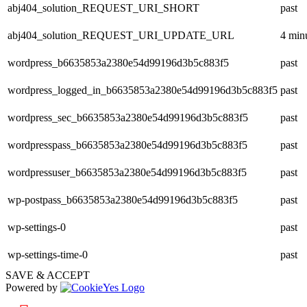
abj404_solution_REQUEST_URI_SHORT
past
abj404_solution_REQUEST_URI_UPDATE_URL
4 min
wordpress_b6635853a2380e54d99196d3b5c883f5
past
wordpress_logged_in_b6635853a2380e54d99196d3b5c883f5
past
wordpress_sec_b6635853a2380e54d99196d3b5c883f5
past
wordpresspass_b6635853a2380e54d99196d3b5c883f5
past
wordpressuser_b6635853a2380e54d99196d3b5c883f5
past
wp-postpass_b6635853a2380e54d99196d3b5c883f5
past
wp-settings-0
past
wp-settings-time-0
past
SAVE & ACCEPT
Powered by