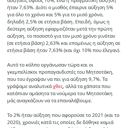
αυξήσεις ύψους 10%, ενώ η πραγματική αύξηση
ήταν 7,63%. Διότι ο μισθός έπαιρνε αύξηση 5%
για όλο το χρόνο και 5% για το μισό χρόνο,
δηλαδή 2,5% σε ετήσια βάση. Επειδή, όμως η
δεύτερη αύξηση εφαρμοζόταν μετά την πρώτη
αύξηση, το ποσοστό για τον μισό χρόνο γινόταν
(σε ετήσια βάση) 2,63% και επομένως η αύξηση σε
ετήσια βάση ήταν 7,63% (και όχι 10% που έλεγαν).
Αυτό το κόλπο οργάνωσαν τώρα και οι
γκεμπελίσκοι προπαγανδιστές του Μητσοτάκη,
που του έγραψαν να πει για αύξηση 9,7%. Τα
γράψαμε αναλυτικά
χθες
, αλλά τα χάπατα που
κατάπιαν αμάσητα τα νούμερα του Μητσοτάκη
μάς αναγκάζουν να τα επαναλάβουμε.
Το 2% ήταν αύξηση που αφορούσε το 2021 (και το
2020), χρονιές κατά τις οποίες δε δόθηκε καμιά