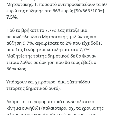
Μητσοτάκης. Τι ποσοστό αντιπροσωπεύουν τα 50
ευρώ της αύξησης στα 663 ευρώ; [50/663*100=]
7,5%
.
Πού το βρήκατε το 7,7%; Σας πέταξε μια
πεπονόφλουδα ο Μητσοτάκης, μιλώντας για
αύξηση 9,7%, αφαιρέσατε το 2% που είχε δοθεί
από 1ης Γενάρη και καταλήξατε στο 7,7%!
Μαθητές της τρίτης δημοτικού δε θα έκαναν
τέτοιο λάθος σε άσκηση που θα τους έβαζε ο
δάσκαλος.
Υπάρχουν και χειρότερα, όμως (επιπέδου
τετάρτης δημοτικού αυτά).
Ακόμα και το ρεφορμιστικό συνδικαλιστικό
κίνημα συνήθιζε (παλαιότερα, όχι τα χρόνια της
πλήρους αστικοποίησής του) να μετράει την