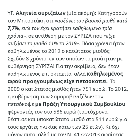
ΥΓ.
Αλητεία συριζαίων
(μία ακόμη): Κατηγορούν
τον Μητσοτάκη ότι
«αυξάνει τον βασικό μισθό κατά
7,7%
, ενώ τον έχει κρατήσει καθηλωμένο τρία
χρόνια»,
σε αντίθεση με τον ΣΥΡΙΖΑ που
«είχε
αυξήσει το μισθό 11% το 2019».
Πόσα χρόνια ήταν
καθηλωμένος το 2019 ο κατώτατος μισθός;
Σχεδόν 8 χρόνια, εκ των οποίων τα μισά ήταν με
κυβέρνηση ΣΥΡΙΖΑ! Για την ακρίβεια, δεν ήταν
καθηλωμένος επί οκταετία, αλλά
καθηλωμένος
αφού προηγουμένως είχε πετσοκοπεί
. Το
2009 ο κατώτατος μισθός ήταν 751 ευρώ. Το 2012,
η κυβέρνηση των Σαμαροβενιζέλων τον
πετσόκοψε
με Πράξη Υπουργικού Συμβουλίου
φέρνοντάς τον στα 586 ευρώ (ταυτόχρονα,
θέσπισε και υποκατώτατο μισθό στα 511 ευρώ για
τους εργάτες ηλικίας κάτω των 25 ετών). Κι όχι
μόνον αυτό, αλλά με τον Ν. 4172/2013 αφαίρεσε