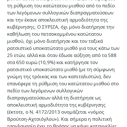
τη ρύθμιση του κατώτατου μισθού από το πεδίο
των λεγόμενων συλλογικών διαπραγματεύσεων
και την έκανε αποκλειστική αρμοδιότητα της
κυβέρνησης. Ο ΣΥΡΙΖΑ, όχι μόνο διατήρησε την
καθήλωση του πετσοκομμένου κατώτατου
μισθού, όχι μόνο διατήρησε και τον ταξικά
ρατσιστικό υποκατώτατο μισθό για τους κάτω των
25 ετών, αλλά και όταν έδωσε αύξηση από τα 588
στα 650 ευρώ (10,9%) και κατήργησε τον
ρατσιστικό υποκατώτατο μισθό (με τη σύμφωνη
γνώμη της τρόικας και των καπιταλιστών), δεν
επανέφερε τη ρύθμιση του κατώτατου μισθού στο
πεδίο των λεγόμενων συλλογικών
διαπραγματεύσεων αλλά τη διατήρησε ως
αποκλειστική αρμοδιότητα της κυβέρνησης
(έκτοτε, ο Ν. 4172/2013 ονομάζεται «νόμος
Βρούτση-Αχτσιόγλου»). Και σήμερα η πολιτική
τσογλαναρία έχει το θράσος να κάνει καταγγελίες,