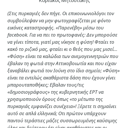
Κυριάκος Μητσοτάκης
(Στις πυρκαγιές δεν πήγε. Οι επικοινωνιολόγοι τον
συμβούλεψαν να μην φωτογραφίζεται με φόντο
εικόνες καταστροφής. «Παρενέβη» μέσω του
facebook. Για να πει το πρωτοφανές: Δεν μπορούσε
να γίνει τίποτα, γιατί μας νίκησε η φύση! Φταίει το
κακό το ριζικό μας, φταίει κι ο θεός που μας μισεί…
«Φύση» είναι τα καλώδια των ανεμογεννητριών που
έβαλαν τη φωτιά στην Αττικοβοιωτία και που είχαν
ξαναβάλει φωτιά τον Ιούνη στο ίδιο σημείο; «Φύση»
είναι τα εντελώς ακαθάριστα δάση που έχουν γίνει
μπαρουταποθήκες; Εβαλαν τους/τις
«δημοσιογράφους» της κυβερνητικής ΕΡΤ να
χρησιμοποιούν όρους όπως «το μέτωπο της
πυρκαγιάς εμφανίζει συνέχεια»! Ξέρετε τι σημαίνει
αυτό σε απλά ελληνικά; Οτι πρώτον υπάρχουν
παντού τεράστιες μάζες συσσωρευμένης καύσιμης
ύλης και δεύτερον ότι είναι ακαθάριστες και οι