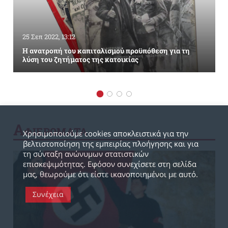
25 Σεπ 2022, 13:12
Η ανατροπή του καπιταλισμού προϋπόθεση για τη
λύση του ζητήματος της κατοικίας
Α
ΦΙΕΡΩΜΑΤΑ
Χρησιμοποιούμε cookies αποκλειστικά για την
βελτιστοποίηση της εμπειρίας πλοήγησης και για
τη σύνταξη ανώνυμων στατιστικών
επισκεψιμότητας. Εφόσον συνεχίσετε στη σελίδα
μας, θεωρούμε ότι είστε ικανοποιημένοι με αυτό.
Συνέχεια