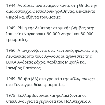
1944: Αντάρτες ανατινάζουν κοντά στη Θήβα την
αμαξοστοιχία Θεσσαλονίκης-Αθήνας, δεκαπέντε
νεκροί και εξήντα τραυματίες.
1945: Ρίψη της δεύτερης ατομικής βόμβας στην
Ιαπωνία (Ναγκασάκι), 90.000 νεκροί και 80.000
τραυματίες.
1956: Απαγχονίζονται στις κεντρικές φυλακές της
Λευκωσίας από τους Αγγλους οι αγωνιστές της
ΕΟΚΑ Ανδρέας Ζάχος, Χαρίλαος Μιχαήλ και
Ιάκωβος Πατάτσος.
1969: Βόμβα (ΔΑ) στα γραφεία της «
Ολυμπιακής
»
στο Σύνταγμα, δέκα τραυματίες.
1975: Συλλαμβάνονται και φυλακίζονται οι
υπεύθυνοι για τα γεγονότα του Πολυτεχνείου.