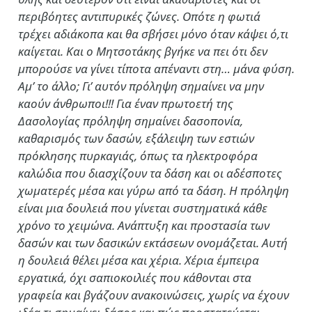
περιβόητες αντιπυρικές ζώνες. Οπότε η φωτιά
τρέχει αδιάκοπα και θα σβήσει μόνο όταν κάψει ό,τι
καίγεται. Και ο Μητσοτάκης βγήκε να πει ότι δεν
μπορούσε να γίνει τίποτα απέναντι στη… μάνα φύση.
Αμ’ το άλλο; Γι’ αυτόν πρόληψη σημαίνει να μην
καούν άνθρωποι!!! Για έναν πρωτοετή της
Δασολογίας πρόληψη σημαίνει δασοπονία,
καθαρισμός των δασών, εξάλειψη των εστιών
πρόκλησης πυρκαγιάς, όπως τα ηλεκτροφόρα
καλώδια που διασχίζουν τα δάση και οι αδέσποτες
χωματερές μέσα και γύρω από τα δάση. Η πρόληψη
είναι μια δουλειά που γίνεται συστηματικά κάθε
χρόνο το χειμώνα. Ανάπτυξη και προστασία των
δασών και των δασικών εκτάσεων ονομάζεται. Αυτή
η δουλειά θέλει μέσα και χέρια. Χέρια έμπειρα
εργατικά, όχι σαπιοκοιλιές που κάθονται στα
γραφεία και βγάζουν ανακοινώσεις, χωρίς να έχουν