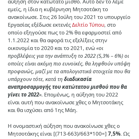
αύξηση στον κατώτατο μισθό. Αυτό δεν το λέμε
εμείς, η ίδια η κυβέρνηση Μητσοτάκη το
ανακοίνωσε. Στις 26 Ιούλη του 2021 το υπουργείο
Εργασίας εξέδωσε εκτενές
Δελτίο Τύπου
, στο
οποίο εξηγούσε πως το 2% θα εφαρμοστεί από
1.1.2022 και θα αφορά τις εξελίξεις στην
οικονομία το 2020 και το 2021, ενώ
«οι
προβλέψεις για την ανάπτυξη το 2022 (5,3% – 6%) οι
οποίες είναι ακόμη πιο ευνοϊκές, θα ληφθούν υπόψη
προφανώς, μαζί με τα απολογιστικά στοιχεία που θα
υπάρχουν τότε, κατά τη
διαδικασία
αναπροσαρμογής του κατώτατου μισθού που θα
γίνει το 2022
».
Επομένως, η αύξηση του 2022
είναι αυτή που ανακοίνωσε χθες ο Μητσοτάκης
και θα ισχύσει από 1ης Μάη.
Η ονομαστική αύξηση που ανακοίνωσε χθες ο
Μητσοτάκης είναι [(713-663)/663*100=]
7,5%
. Ως