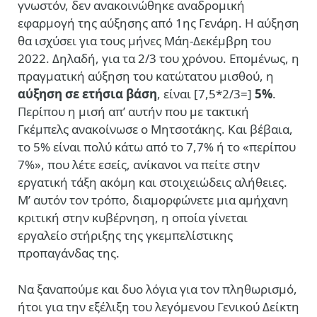
γνωστόν, δεν ανακοινώθηκε αναδρομική
εφαρμογή της αύξησης από 1ης Γενάρη. Η αύξηση
θα ισχύσει για τους μήνες Μάη-Δεκέμβρη του
2022. Δηλαδή, για τα 2/3 του χρόνου. Επομένως, η
πραγματική αύξηση του κατώτατου μισθού, η
αύξηση σε ετήσια βάση
, είναι [7,5*2/3=]
5%
.
Περίπου η μισή απ’ αυτήν που με τακτική
Γκέμπελς ανακοίνωσε ο Μητσοτάκης. Και βέβαια,
το 5% είναι πολύ κάτω από το 7,7% ή το «περίπου
7%», που λέτε εσείς, ανίκανοι να πείτε στην
εργατική τάξη ακόμη και στοιχειώδεις αλήθειες.
Μ’ αυτόν τον τρόπο, διαμορφώνετε μια αμήχανη
κριτική στην κυβέρνηση, η οποία γίνεται
εργαλείο στήριξης της γκεμπελίστικης
προπαγάνδας της.
Να ξαναπούμε και δυο λόγια για τον πληθωρισμό,
ήτοι για την εξέλιξη του λεγόμενου Γενικού Δείκτη