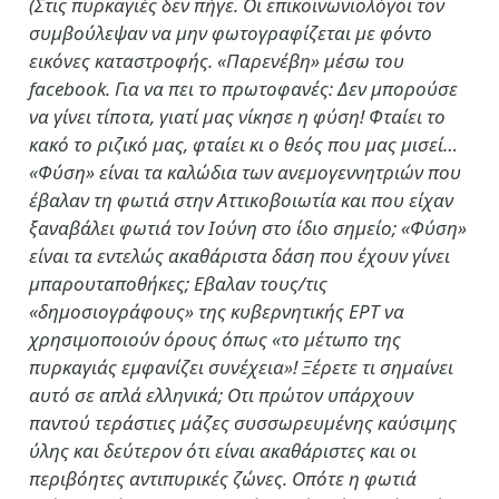
(Στις πυρκαγιές δεν πήγε. Οι επικοινωνιολόγοι τον
συμβούλεψαν να μην φωτογραφίζεται με φόντο
εικόνες καταστροφής. «Παρενέβη» μέσω του
facebook. Για να πει το πρωτοφανές: Δεν μπορούσε
να γίνει τίποτα, γιατί μας νίκησε η φύση! Φταίει το
κακό το ριζικό μας, φταίει κι ο θεός που μας μισεί…
«Φύση» είναι τα καλώδια των ανεμογεννητριών που
έβαλαν τη φωτιά στην Αττικοβοιωτία και που είχαν
ξαναβάλει φωτιά τον Ιούνη στο ίδιο σημείο; «Φύση»
είναι τα εντελώς ακαθάριστα δάση που έχουν γίνει
μπαρουταποθήκες; Εβαλαν τους/τις
«δημοσιογράφους» της κυβερνητικής ΕΡΤ να
χρησιμοποιούν όρους όπως «το μέτωπο της
πυρκαγιάς εμφανίζει συνέχεια»! Ξέρετε τι σημαίνει
αυτό σε απλά ελληνικά; Οτι πρώτον υπάρχουν
παντού τεράστιες μάζες συσσωρευμένης καύσιμης
ύλης και δεύτερον ότι είναι ακαθάριστες και οι
περιβόητες αντιπυρικές ζώνες. Οπότε η φωτιά