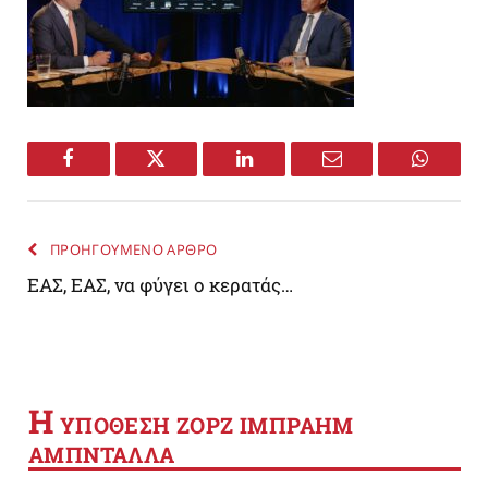
Facebook
Twitter
LinkedIn
Email
WhatsA
ΠΡΟΗΓΟΥΜΕΝΟ ΑΡΘΡΟ
ΕΑΣ, ΕΑΣ, να φύγει ο κερατάς…
Η
YΠΟΘΕΣΗ ΖΟΡΖ ΙΜΠΡΑΗΜ
ΑΜΠΝΤΑΛΛΑ