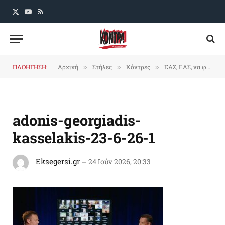
X
YouTube
RSS
(Twitter)
ΠΛΟΗΓΗΣΗ:
Αρχική
Στήλες
Κόντρες
ΕΑΣ, ΕΑΣ, να φύγει ο κερατάς…
»
»
»
adonis-georgiadis-
kasselakis-23-6-26-1
Eksegersi.gr
24 Ιούν 2026, 20:33