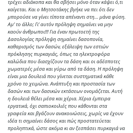
τρέχει αδιάκοπα και θα σβήσει μόνο όταν κάψει ό,τι
καίγεται. Και ο Μητσοτάκης βγήκε να πει ότι δεν
μπορούσε να γίνει τίποτα απέναντι στη… μάνα φύση.
Αμ’ το άλλο; Γι’ αυτόν πρόληψη σημαίνει να μην
καούν άνθρωποι!!! Για έναν πρωτοετή της
Δασολογίας πρόληψη σημαίνει δασοπονία,
καθαρισμός των δασών, εξάλειψη των εστιών
πρόκλησης πυρκαγιάς, όπως τα ηλεκτροφόρα
καλώδια που διασχίζουν τα δάση και οι αδέσποτες
χωματερές μέσα και γύρω από τα δάση. Η πρόληψη
είναι μια δουλειά που γίνεται συστηματικά κάθε
χρόνο το χειμώνα. Ανάπτυξη και προστασία των
δασών και των δασικών εκτάσεων ονομάζεται. Αυτή
η δουλειά θέλει μέσα και χέρια. Χέρια έμπειρα
εργατικά, όχι σαπιοκοιλιές που κάθονται στα
γραφεία και βγάζουν ανακοινώσεις, χωρίς να έχουν
ιδέα τι σημαίνει δάσος και πώς προστατεύεται
προληπτικά, ώστε ακόμα κι αν ξεσπάσει πυρκαγιά να