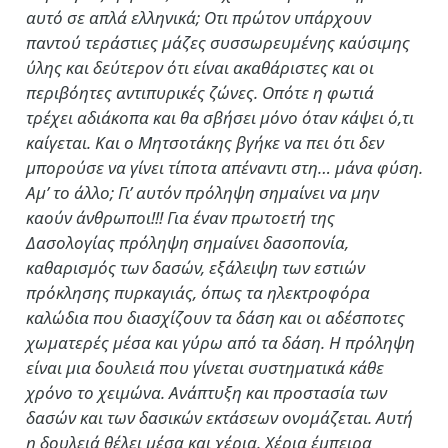
αυτό σε απλά ελληνικά; Οτι πρώτον υπάρχουν
παντού τεράστιες μάζες συσσωρευμένης καύσιμης
ύλης και δεύτερον ότι είναι ακαθάριστες και οι
περιβόητες αντιπυρικές ζώνες. Οπότε η φωτιά
τρέχει αδιάκοπα και θα σβήσει μόνο όταν κάψει ό,τι
καίγεται. Και ο Μητσοτάκης βγήκε να πει ότι δεν
μπορούσε να γίνει τίποτα απέναντι στη… μάνα φύση.
Αμ’ το άλλο; Γι’ αυτόν πρόληψη σημαίνει να μην
καούν άνθρωποι!!! Για έναν πρωτοετή της
Δασολογίας πρόληψη σημαίνει δασοπονία,
καθαρισμός των δασών, εξάλειψη των εστιών
πρόκλησης πυρκαγιάς, όπως τα ηλεκτροφόρα
καλώδια που διασχίζουν τα δάση και οι αδέσποτες
χωματερές μέσα και γύρω από τα δάση. Η πρόληψη
είναι μια δουλειά που γίνεται συστηματικά κάθε
χρόνο το χειμώνα. Ανάπτυξη και προστασία των
δασών και των δασικών εκτάσεων ονομάζεται. Αυτή
η δουλειά θέλει μέσα και χέρια. Χέρια έμπειρα