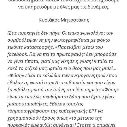
να υπηρετούμε με όλες μας τις δυνάμεις.
Κυριάκος Μητσοτάκης
(Στις πυρκαγιές δεν πήγε. Οι επικοινωνιολόγοι τον
συμβούλεψαν να μην φωτογραφίζεται με φόντο
εικόνες καταστροφής. «Παρενέβη» μέσω του
facebook. Για να πει το πρωτοφανές: Δεν μπορούσε
να γίνει τίποτα, γιατί μας νίκησε η φύση! Φταίει το
κακό το ριζικό μας, φταίει κι ο θεός που μας μισεί…
«Φύση» είναι τα καλώδια των ανεμογεννητριών που
έβαλαν τη φωτιά στην Αττικοβοιωτία και που είχαν
ξαναβάλει φωτιά τον Ιούνη στο ίδιο σημείο; «Φύση»
είναι τα εντελώς ακαθάριστα δάση που έχουν γίνει
μπαρουταποθήκες; Εβαλαν τους/τις
«δημοσιογράφους» της κυβερνητικής ΕΡΤ να
χρησιμοποιούν όρους όπως «το μέτωπο της
πυρκαγιάς εμφανίζει συνέχεια»! Ξέρετε τι σημαίνει