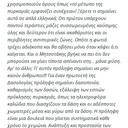
χρησιμοποιούν όρους όπως «το μέτωπο της
πυρκαγιάς εμφανίζει συνέχεια»! Ξέρετε τι σημαίνει
αυτό σε απλά ελληνικά; Οτι πρώτον υπάρχουν
παντού τεράστιες μάζες συσσωρευμένης καύσιμης
ύλης και δεύτερον ότι είναι ακαθάριστες και οι
περιβόητες αντιπυρικές ζώνες. Οπότε η φωτιά
τρέχει αδιάκοπα και θα σβήσει μόνο όταν κάψει ό,τι
καίγεται. Και ο Μητσοτάκης βγήκε να πει ότι δεν
μπορούσε να γίνει τίποτα απέναντι στη… μάνα φύση.
Αμ’ το άλλο; Γι’ αυτόν πρόληψη σημαίνει να μην
καούν άνθρωποι!!! Για έναν πρωτοετή της
Δασολογίας πρόληψη σημαίνει δασοπονία,
καθαρισμός των δασών, εξάλειψη των εστιών
πρόκλησης πυρκαγιάς, όπως τα ηλεκτροφόρα
καλώδια που διασχίζουν τα δάση και οι αδέσποτες
χωματερές μέσα και γύρω από τα δάση. Η πρόληψη
είναι μια δουλειά που γίνεται συστηματικά κάθε
χρόνο το χειμώνα. Ανάπτυξη και προστασία των