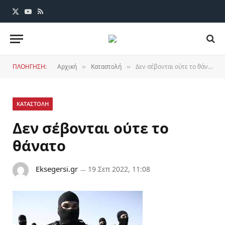
X
YouTube
RSS
(Twitter)
ΠΛΟΗΓΗΣΗ:
Αρχική
Καταστολή
Δεν σέβονται ούτε το θάνατο
»
»
ΚΑΤΑΣΤΟΛΗ
Δεν σέβονται ούτε το
θάνατο
Eksegersi.gr
19 Σεπ 2022, 11:08