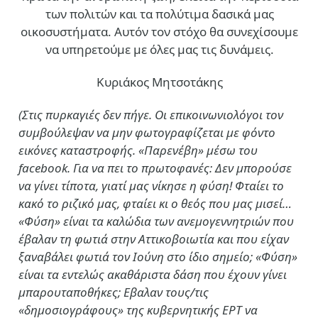
των πολιτών και τα πολύτιμα δασικά μας
οικοσυστήματα. Αυτόν τον στόχο θα συνεχίσουμε
να υπηρετούμε με όλες μας τις δυνάμεις.
Κυριάκος Μητσοτάκης
(Στις πυρκαγιές δεν πήγε. Οι επικοινωνιολόγοι τον
συμβούλεψαν να μην φωτογραφίζεται με φόντο
εικόνες καταστροφής. «Παρενέβη» μέσω του
facebook. Για να πει το πρωτοφανές: Δεν μπορούσε
να γίνει τίποτα, γιατί μας νίκησε η φύση! Φταίει το
κακό το ριζικό μας, φταίει κι ο θεός που μας μισεί…
«Φύση» είναι τα καλώδια των ανεμογεννητριών που
έβαλαν τη φωτιά στην Αττικοβοιωτία και που είχαν
ξαναβάλει φωτιά τον Ιούνη στο ίδιο σημείο; «Φύση»
είναι τα εντελώς ακαθάριστα δάση που έχουν γίνει
μπαρουταποθήκες; Εβαλαν τους/τις
«δημοσιογράφους» της κυβερνητικής ΕΡΤ να