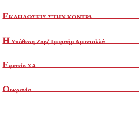
Ε
ΚΔΗΛΩΣΕΙΣ ΣΤΗΝ ΚΟΝΤΡΑ
Η
Yπόθεση Ζορζ Ιμπραήμ Αμπνταλλά
Ε
φετείο ΧΑ
Ο
υκρανία