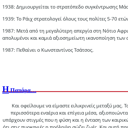
1938: Δημιουργείται το στρατόπεδο συγκέντρωσης Μάου
1939: Το Ράιχ στρατολογεί όλους τους πολίτες 5-70 ετώ
1987: Μετά από τη μεγαλύτερη απεργία στη Νότιο Αφρι
απολυμένοι και καμιά αξιοσημείωτη ικανοποίηση των 
1987: Πεθαίνει ο Κωνσταντίνος Τσάτσος.
Η
Παπάρα…
Και οφείλουμε να είμαστε ειλικρινείς μεταξύ μας. 
περισσότερα εναέρια και επίγεια μέσα, αξιοποιών
υπάρχουν στιγμές που η φύση και η ένταση των καιρικ
ότι στις πυρκαγιές η πρόληψη σώζει ζωές. Και αυτή π