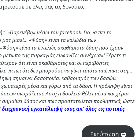
ηρετούμε με όλες μας τις δυνάμεις.
ς. «Παρενέβη» μέσω του facebook. Για να πει το
ου μας μισεί… «Φύση» είναι τα καλώδια των
; «Φύση» είναι τα εντελώς ακαθάριστα δάση που έχουν
μέτωπο της πυρκαγιάς εμφανίζει συνέχεια»! Ξέρετε τι
τερον ότι είναι ακαθάριστες και οι περιβόητες
κε να πει ότι δεν μπορούσε να γίνει τίποτα απέναντι στη…
ρόληψη σημαίνει δασοπονία, καθαρισμός των δασών,
 χωματερές μέσα και γύρω από τα δάση. Η πρόληψη είναι
άσεων ονομάζεται. Αυτή η δουλειά θέλει μέσα και χέρια.
τι σημαίνει δάσος και πώς προστατεύεται προληπτικά, ώστε
 διαχρονική εγκατάλειψή τους απ’ όλες τις αστικές
Εκτύπωση 🖨