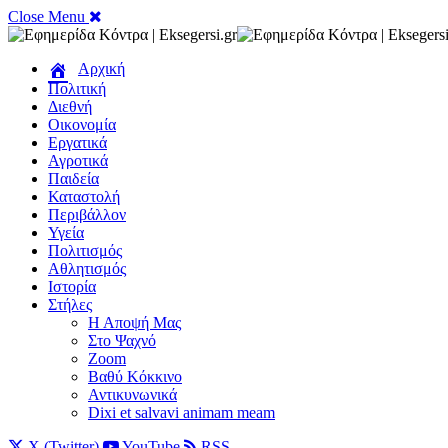
Close Menu
Αρχική
Πολιτική
Διεθνή
Οικονομία
Εργατικά
Αγροτικά
Παιδεία
Καταστολή
Περιβάλλον
Υγεία
Πολιτισμός
Αθλητισμός
Ιστορία
Στήλες
Η Αποψή Μας
Στο Ψαχνό
Zoom
Βαθύ Κόκκινο
Αντικυνωνικά
Dixi et salvavi animam meam
X (Twitter)
YouTube
RSS