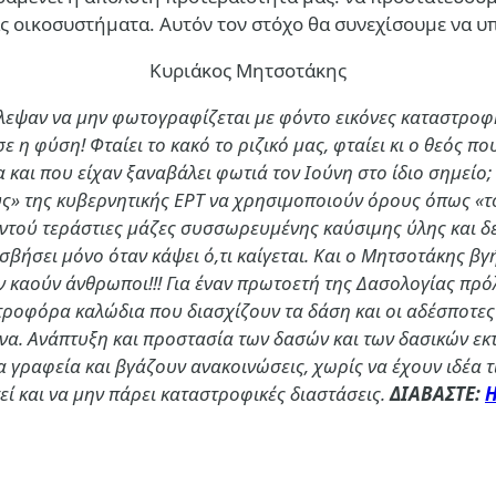
ς οικοσυστήματα. Αυτόν τον στόχο θα συνεχίσουμε να υπ
Κυριάκος Μητσοτάκης
ύλεψαν να μην φωτογραφίζεται με φόντο εικόνες καταστροφή
ε η φύση! Φταίει το κακό το ριζικό μας, φταίει κι ο θεός π
 και που είχαν ξαναβάλει φωτιά τον Ιούνη στο ίδιο σημείο
» της κυβερνητικής ΕΡΤ να χρησιμοποιούν όρους όπως «το 
ντού τεράστιες μάζες συσσωρευμένης καύσιμης ύλης και δεύ
σβήσει μόνο όταν κάψει ό,τι καίγεται. Και ο Μητσοτάκης βγή
μην καούν άνθρωποι!!! Για έναν πρωτοετή της Δασολογίας π
τροφόρα καλώδια που διασχίζουν τα δάση και οι αδέσποτες
να. Ανάπτυξη και προστασία των δασών και των δασικών εκτ
τα γραφεία και βγάζουν ανακοινώσεις, χωρίς να έχουν ιδέα 
εί και να μην πάρει καταστροφικές διαστάσεις.
ΔΙΑΒΑΣΤΕ:
Η