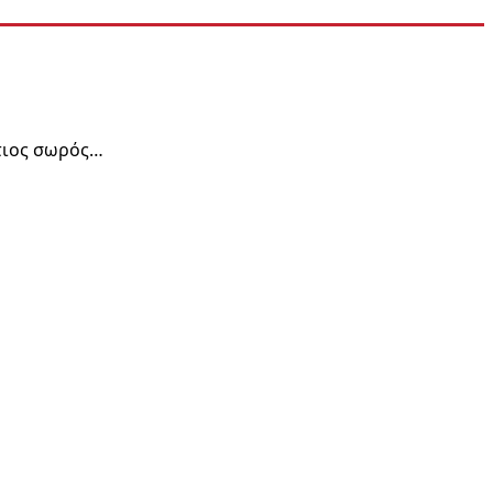
τιος σωρός…