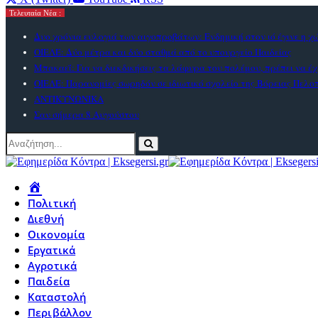
Τελευταία Νέα :
Δυο χρόνια ευλογιά των αιγοπροβάτων: Ενδημική στον ιό έγινε η χ
ΟΙΕΛΕ: Δύο μέτρα και δύο σταθμά από το υπουργείο Παιδείας
Μπακαεΐ: Για να διεκδικήσεις τα λάφυρα του πολέμου, πρέπει να έχ
ΟΙΕΛΕ: Παρανομίες σωρηδόν σε ιδιωτικό σχολείο της Βόρειας Πελ
ΑΝΤΙΚΥΝΩΝΙΚΑ
Σαν σήμερα 8 Αυγούστου
Πολιτική
Διεθνή
Οικονομία
Εργατικά
Αγροτικά
Παιδεία
Καταστολή
Περιβάλλον