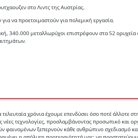
τχαουζεν στο Λιντς της Αυστρίας.
ν για να προετοιμαστούν για πολεμική εργασία.
κή, 340.000 μεταλλωρύχοι επιστρέφουν στα 52 ορυχεία 
αιτημάτων.
Τα τελευταία χρόνια έχουμε επενδύσει όσο ποτέ άλλοτε 
τας νέες τεχνολογίες, προσλαμβάνοντας προσωπικό και ο
ών φαινομένων ξεπερνούν κάθε ανθρώπινο σχεδιασμό και
αραμένει η απόλυτη προτεραιότητά μας: να προστατεύου