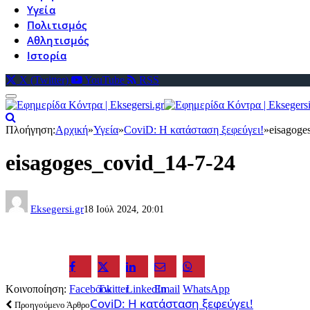
Υγεία
Πολιτισμός
Αθλητισμός
Ιστορία
X (Twitter)
YouTube
RSS
Πλοήγηση:
Αρχική
»
Υγεία
»
CoviD: H κατάσταση ξεφεύγει!
»
eisagoge
eisagoges_covid_14-7-24
Eksegersi.gr
18 Ιούλ 2024, 20:01
Κοινοποίηση:
Facebook
Twitter
LinkedIn
Email
WhatsApp
CoviD: H κατάσταση ξεφεύγει!
Προηγούμενο Άρθρο