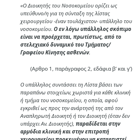
«Ο Διοικητής του Νοσοκομείου ορίζει ως
υπεύθυνο/η για τη σύνταξη της λίστας
χειρουργείου -έναν τουλάχιστον- υπάλληλο του
νοσοκομείου.
Ο εν λόγω υπάλληλος σκόπιμο
είναι να προέρχεται, πρωτίστως, από το
στελεχιακό δυναμικό του Τμήματος/
Γραφείου Κίνησης ασθενών
.
(Αρθρο 1, παράγραφος 2, εδάφια β’ και γ’)
Ο υπάλληλος συντάσσει τη Λίστα βάσει των
παραπάνω στοιχείων, χωριστά για κάθε κλινική
ή τμήμα του νοσοκομείου, η οποία, αφού
εγκριθεί ως προς την ανάρτησή της από τον
Αναπληρωτή Διοικητή ή τον Διοικητή (όταν δεν
υπάρχει Αν. Διοικητής),
παραδίδεται στην
αρμόδια κλινική και στην επιτροπή
χειρουργείου προκειμένου να καταρτιστεί