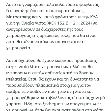
Αυτό το γνωρίζουν πολύ καλά τόσο ο φαφλατάς
Γεωργιάδης όσο και ο αυτοκρατορίσκος
Μητσοτάκης και γι’ αυτό φρόντισαν με την ΚΥΑ
για την Ενιαία Λίστα (ΦΕΚ 152 Β, 12.1.2024) να
αναγορεύσουν σε διαχειριστές της τους
χειρουργούς της αρεσκείας τους, που θα είναι
διατεθειμένοι να κάνουν απογευματινά
χειρουργεία.
Αυτοί όχι μόνο θα έχουν κωδικούς πρόσβασης
στην ενιαία λίστα χειρουργείων, αλλά και θα
εντάσσουν σ’ αυτήν ασθενείς κατά το δοκούν
(πελατεία). Ετσι, θα έχουν και τη δυνατότητα να
παρουσιάζουν πλασματικά στοιχεία για τον
αριθμό των ασθενών που ήταν στη λίστα και
χειρουργήθηκαν, καταβάλλοντας σ’ αυτούς χοντρό
χαράτσι. Ηδη, στο ξεκίνημα των απογευματινών
χειρουργείων, όταν βρισκόμαστε ακόμα στη φάση