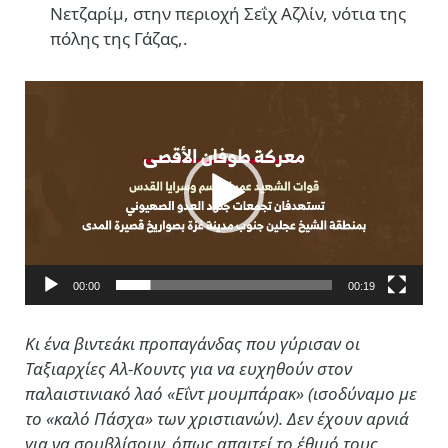
Νετζαρίμ, στην περιοχή Σεΐχ Αζλίν, νότια της
πόλης της Γάζας,.
Πρόγραμμα
Αναπαραγωγής
Βίντεο
00:00
00:19
Κι ένα βιντεάκι προπαγάνδας που γύρισαν οι
Ταξιαρχίες Αλ-Κουντς για να ευχηθούν στον
παλαιστινιακό λαό «Εΐντ μουμπάρακ» (ισοδύναμο με
το «καλό Πάσχα» των χριστιανών). Δεν έχουν αρνιά
για να σουβλίσουν, όπως απαιτεί το έθιμό τους,