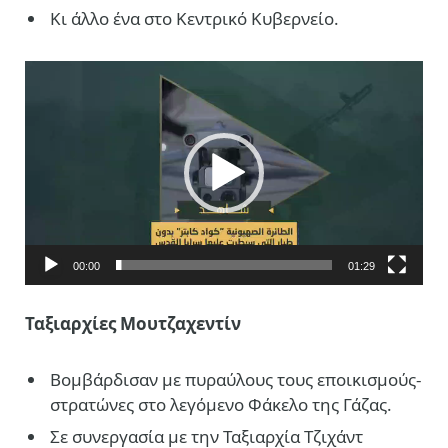
Κι άλλο ένα στο Κεντρικό Κυβερνείο.
Πρόγραμμα
Αναπαραγωγής
Βίντεο
00:00
01:29
Ταξιαρχίες Μουτζαχεντίν
Bομβάρδισαν με πυραύλους τους εποικισμούς-
στρατώνες στο λεγόμενο Φάκελο της Γάζας.
Σε συνεργασία με την Ταξιαρχία Τζιχάντ