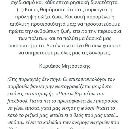
σχεδιασμό και κάθε επιχειρησιακή δυνατότητα.
(…)
Και ας θυμόμαστε ότι στις πυρκαγιές η
πρόληψη σώζει ζωές. Και αυτή παραμένει η
απόλυτη προτεραιότητά μας: να προστατεύουμε
πρώτα την ανθρώπινη ζωή, έπειτα την περιουσία
των πολιτών και τα πολύτιμα δασικά μας
οικοσυστήματα. Αυτόν τον στόχο θα συνεχίσουμε
να υπηρετούμε με όλες μας τις δυνάμεις.
Κυριάκος Μητσοτάκης
(Στις πυρκαγιές δεν πήγε. Οι επικοινωνιολόγοι τον
συμβούλεψαν να μην φωτογραφίζεται με φόντο
εικόνες καταστροφής. «Παρενέβη» μέσω του
facebook. Για να πει το πρωτοφανές: Δεν μπορούσε
να γίνει τίποτα, γιατί μας νίκησε η φύση! Φταίει το
κακό το ριζικό μας, φταίει κι ο θεός που μας μισεί…
«Φύση» είναι τα καλώδια των ανεμογεννητριών που