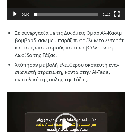
00:00
01:16
Σε συνεργασία με τις Δυνάμεις Ομάρ Αλ-Κασίμ
βομβάρδισαν με μπαράζ πυραύλων το Σντερότ
και τους εποικισμούς που περιβάλλουν τη
Λωρίδα της Γάζας.
Χτύπησαν με βολή ελεύθερου σκοπευτή έναν
σιωνιστή στρατιώτη, κοντά στην Al-Taqa,
ανατολικά της πόλης της Γάζας.
Πρόγραμμα
Αναπαραγωγής
Βίντεο