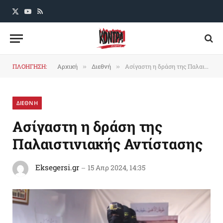
X
YouTube
RSS
(Twitter)
ΠΛΟΗΓΗΣΗ:
Αρχική
Διεθνή
Aσίγαστη η δράση της Παλαιστινιακής Αντίστασης
»
»
ΔΙΕΘΝΗ
Aσίγαστη η δράση της
Παλαιστινιακής Αντίστασης
Eksegersi.gr
15 Απρ 2024, 14:35