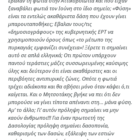
έβαλαν τη φωτιά στην Αττικοβοιωτία και που είχαν
ξαναβάλει φωτιά τον Ιούνη στο ίδιο σημείο; «Φύση»
είναι τα εντελώς ακαθάριστα δάση που έχουν γίνει
μπαρουταποθήκες; Εβαλαν τους/τις
«δημοσιογράφους» της κυβερνητικής ΕΡΤ να
χρησιμοποιούν όρους όπως «το μέτωπο της
πυρκαγιάς εμφανίζει συνέχεια»! Ξέρετε τι σημαίνει
αυτό σε απλά ελληνικά; Οτι πρώτον υπάρχουν
παντού τεράστιες μάζες συσσωρευμένης καύσιμης
ύλης και δεύτερον ότι είναι ακαθάριστες και οι
περιβόητες αντιπυρικές ζώνες. Οπότε η φωτιά
τρέχει αδιάκοπα και θα σβήσει μόνο όταν κάψει ό,τι
καίγεται. Και ο Μητσοτάκης βγήκε να πει ότι δεν
μπορούσε να γίνει τίποτα απέναντι στη… μάνα φύση.
Αμ’ το άλλο; Γι’ αυτόν πρόληψη σημαίνει να μην
καούν άνθρωποι!!! Για έναν πρωτοετή της
Δασολογίας πρόληψη σημαίνει δασοπονία,
καθαρισμός των δασών, εξάλειψη των εστιών