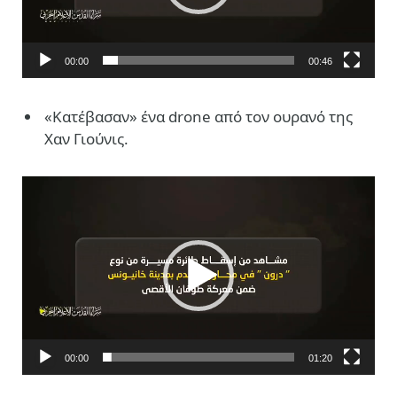
00:00
00:46
«Κατέβασαν» ένα drone από τον ουρανό της
Χαν Γιούνις.
Πρόγραμμα
Αναπαραγωγής
Βίντεο
00:00
01:20