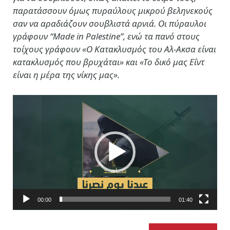
παρατάσσουν όμως πυραύλους μικρού βεληνεκούς
σαν να αραδιάζουν σουβλιστά αρνιά. Oι πύραυλοι
γράφουν “Made in Palestine”, ενώ τα πανό στους
τοίχους γράφουν «Ο Κατακλυσμός του Αλ-Ακσα είναι
κατακλυσμός που βρυχάται» και «Το δικό μας Εΐντ
είναι η μέρα της νίκης μας».
Πρόγραμμα
Αναπαραγωγής
Βίντεο
00:00
01:40