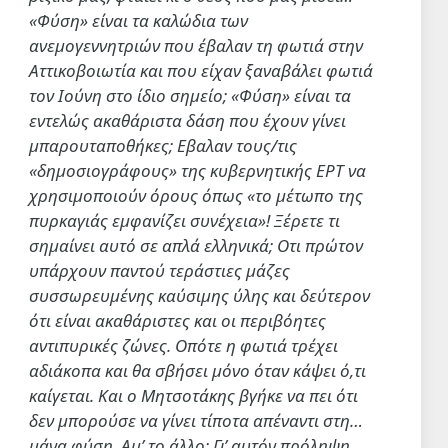
«Φύση» είναι τα καλώδια των
ανεμογεννητριών που έβαλαν τη φωτιά στην
Αττικοβοιωτία και που είχαν ξαναβάλει φωτιά
τον Ιούνη στο ίδιο σημείο; «Φύση» είναι τα
εντελώς ακαθάριστα δάση που έχουν γίνει
μπαρουταποθήκες; Εβαλαν τους/τις
«δημοσιογράφους» της κυβερνητικής ΕΡΤ να
χρησιμοποιούν όρους όπως «το μέτωπο της
πυρκαγιάς εμφανίζει συνέχεια»! Ξέρετε τι
σημαίνει αυτό σε απλά ελληνικά; Οτι πρώτον
υπάρχουν παντού τεράστιες μάζες
συσσωρευμένης καύσιμης ύλης και δεύτερον
ότι είναι ακαθάριστες και οι περιβόητες
αντιπυρικές ζώνες. Οπότε η φωτιά τρέχει
αδιάκοπα και θα σβήσει μόνο όταν κάψει ό,τι
καίγεται. Και ο Μητσοτάκης βγήκε να πει ότι
δεν μπορούσε να γίνει τίποτα απέναντι στη…
μάνα φύση. Αμ’ το άλλο; Γι’ αυτόν πρόληψη