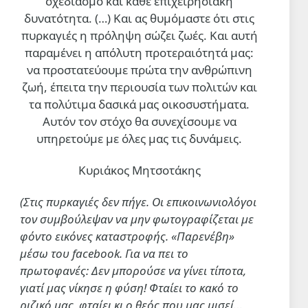
σχεδιασμό και κάθε επιχειρησιακή
δυνατότητα. (…)
Και ας θυμόμαστε ότι στις
πυρκαγιές η πρόληψη σώζει ζωές. Και αυτή
παραμένει η απόλυτη προτεραιότητά μας:
να προστατεύουμε πρώτα την ανθρώπινη
ζωή, έπειτα την περιουσία των πολιτών και
τα πολύτιμα δασικά μας οικοσυστήματα.
Αυτόν τον στόχο θα συνεχίσουμε να
υπηρετούμε με όλες μας τις δυνάμεις.
Κυριάκος Μητσοτάκης
(Στις πυρκαγιές δεν πήγε. Οι επικοινωνιολόγοι
τον συμβούλεψαν να μην φωτογραφίζεται με
φόντο εικόνες καταστροφής. «Παρενέβη»
μέσω του facebook. Για να πει το
πρωτοφανές: Δεν μπορούσε να γίνει τίποτα,
γιατί μας νίκησε η φύση! Φταίει το κακό το
ριζικό μας, φταίει κι ο θεός που μας μισεί…