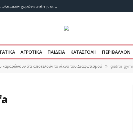
Οχτώ υπουργοί Εξωτερικών αραβικών και ισλαμικών χωρών κατά της σιωνιστικής οντότητας
ΓΑΤΙΚΑ
ΑΓΡΟΤΙΚΑ
ΠΑΙΔΕΙΑ
ΚΑΤΑΣΤΟΛΗ
ΠΕΡΙΒΑΛΛΟΝ
υ καμαρώνουν ότι αποτελούν το λίκνο του Διαφωτισμού
giatroi_gymn
»
fa