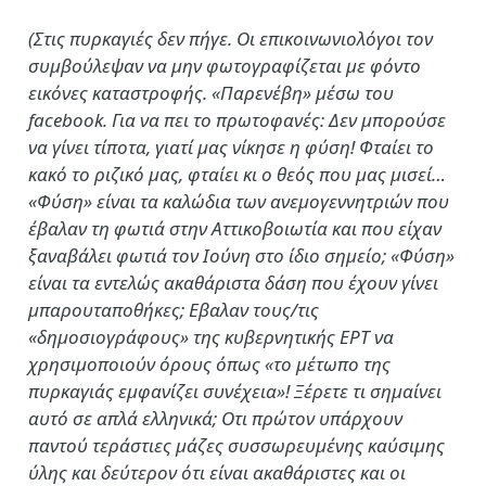
(Στις πυρκαγιές δεν πήγε. Οι επικοινωνιολόγοι τον
συμβούλεψαν να μην φωτογραφίζεται με φόντο
εικόνες καταστροφής. «Παρενέβη» μέσω του
facebook. Για να πει το πρωτοφανές: Δεν μπορούσε
να γίνει τίποτα, γιατί μας νίκησε η φύση! Φταίει το
κακό το ριζικό μας, φταίει κι ο θεός που μας μισεί…
«Φύση» είναι τα καλώδια των ανεμογεννητριών που
έβαλαν τη φωτιά στην Αττικοβοιωτία και που είχαν
ξαναβάλει φωτιά τον Ιούνη στο ίδιο σημείο; «Φύση»
είναι τα εντελώς ακαθάριστα δάση που έχουν γίνει
μπαρουταποθήκες; Εβαλαν τους/τις
«δημοσιογράφους» της κυβερνητικής ΕΡΤ να
χρησιμοποιούν όρους όπως «το μέτωπο της
πυρκαγιάς εμφανίζει συνέχεια»! Ξέρετε τι σημαίνει
αυτό σε απλά ελληνικά; Οτι πρώτον υπάρχουν
παντού τεράστιες μάζες συσσωρευμένης καύσιμης
ύλης και δεύτερον ότι είναι ακαθάριστες και οι