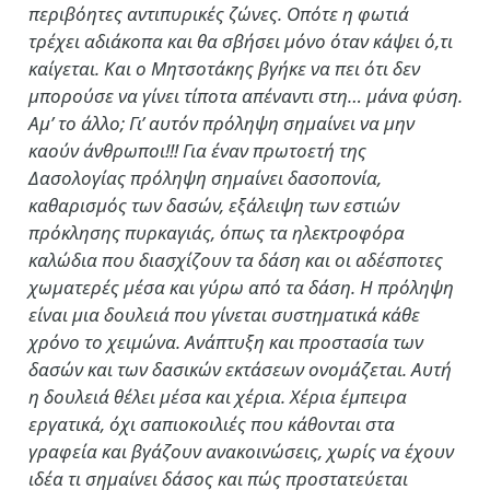
περιβόητες αντιπυρικές ζώνες. Οπότε η φωτιά
τρέχει αδιάκοπα και θα σβήσει μόνο όταν κάψει ό,τι
καίγεται. Και ο Μητσοτάκης βγήκε να πει ότι δεν
μπορούσε να γίνει τίποτα απέναντι στη… μάνα φύση.
Αμ’ το άλλο; Γι’ αυτόν πρόληψη σημαίνει να μην
καούν άνθρωποι!!! Για έναν πρωτοετή της
Δασολογίας πρόληψη σημαίνει δασοπονία,
καθαρισμός των δασών, εξάλειψη των εστιών
πρόκλησης πυρκαγιάς, όπως τα ηλεκτροφόρα
καλώδια που διασχίζουν τα δάση και οι αδέσποτες
χωματερές μέσα και γύρω από τα δάση. Η πρόληψη
είναι μια δουλειά που γίνεται συστηματικά κάθε
χρόνο το χειμώνα. Ανάπτυξη και προστασία των
δασών και των δασικών εκτάσεων ονομάζεται. Αυτή
η δουλειά θέλει μέσα και χέρια. Χέρια έμπειρα
εργατικά, όχι σαπιοκοιλιές που κάθονται στα
γραφεία και βγάζουν ανακοινώσεις, χωρίς να έχουν
ιδέα τι σημαίνει δάσος και πώς προστατεύεται