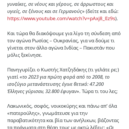
γυναίκες, σε νέους και γέρους, σε άρρωστους και
υγιείς, σε ξένους και σε Γερμανούς
» (δείτε και εδώ:
https://www.youtube.com/watch?v=pAxj8_lIz9s
).
Και τώρα θα διακόψουμε για λίγο τη σύνδεση από
τον αγώνα Ρωσίας – Ουκρανίας, για να δούμε τι
γίνεται στον άλλο αγώνα Ινδίας – Πακιστάν που
μόλις ξεκίνησε.
Πανηγυρίζει ο Κωστής Χατζηδάκης (τι γελάτε ρε;)
γιατί «
το 2023 για πρώτη φορά από το 2008, το
ισοζύγιο μετανάστευσης έγινε θετικό: 47.200
Έλληνες γύρισαν, 32.800 έφυγαν
». Τώρα τι του λες;
Λακωνικός, σοφός, νοικοκύρης και πάνω απ’ όλα
«πατερούλης», γνωμάτευσε για την
παραβατικότητα και βία των ανήλικων, βάζοντας
τα πράγματα στη θέση τους με οκτώ λέξεις: «
Οι