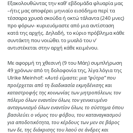
Εξακολουθώντας την καθ’ εβδομάδα φλυαρία μας
–ήτις μας αποφέρει μηνιαίο εισόδημα περί τα
τέσσαρα χρυσά σκούδα ή οκτώ τάλαντα (240 μνες)
προ φόρων- κυριευόμαστε από μια αντίσταση
κατά της αρχής. Δηλαδή, το κύριο πρόβλημα κάθε
συντάκτη που νοιώθει το μυαλό του ν’
αντιστέκεται στην αρχή κάθε κειμένου.
Με αφορμή τη χθεσινή (9 του Μάη) συμπλήρωση
49 χρόνων από τη δολοφονία της, λίγα λόγια της
Ulrike Meinhof: «
Αυτό είμαστε: μια “φύτρα” που
προέρχεται από τη διαδικασία εκμηδένισης και
καταστροφής της κοινωνίας των μητροπόλεων, τον
πόλεμο όλων εναντίον όλων, τον γενικευμένο
ανταγωνισμό όλων εναντίον όλων, το σύστημα όπου
βασιλεύει ο νόμος του φόβου, του καταναγκασμού
για αποδοτικότητα, του κέρδους των μεν σε βάρος
των δε, της διάκρισης του λαού σε άνδρες και