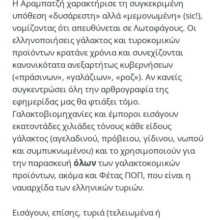
Η Αραμπατζή χαρακτήρισε τη συγκεκριμένη
υπόθεση «δυσάρεστη» αλλά «μεμονωμένη» (sic!),
νομίζοντας ότι απευθύνεται σε Λωτοφάγους. Οι
ελληνοποιήσεις γάλακτος και τυροκομικών
προϊόντων κρατάνε χρόνια και συνεχίζονται
κανονικότατα ανεξαρτήτως κυβερνήσεων
(«πράσινων», «γαλάζιων», «ροζ»). Αν κανείς
συγκεντρώσει όλη την αρθρογραφία της
εφημερίδας μας θα φτιάξει τόμο.
Γαλακτοβιομηχανίες και έμποροι εισάγουν
εκατοντάδες χιλιάδες τόνους κάθε είδους
γάλακτος (αγελαδινού, πρόβειου, γίδινου, νωπού
και συμπυκνωμένου) και το χρησιμοποιούν για
την παρασκευή
όλων
των γαλακτοκομικών
προϊόντων, ακόμα και Φέτας ΠΟΠ, που είναι η
ναυαρχίδα των ελληνικών τυριών.
Εισάγουν, επίσης, τυριά (τελειωμένα ή