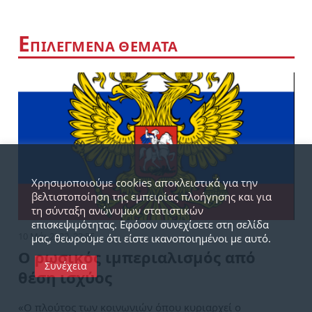
Ε
ΠΙΛΕΓΜΕΝΑ ΘΕΜΑΤΑ
Χρησιμοποιούμε cookies αποκλειστικά για την
βελτιστοποίηση της εμπειρίας πλοήγησης και για
τη σύνταξη ανώνυμων στατιστικών
επισκεψιμότητας. Εφόσον συνεχίσετε στη σελίδα
10 Μάι 2022, 22:55
μας, θεωρούμε ότι είστε ικανοποιημένοι με αυτό.
Ο ρωσικός ιμπεριαλισμός από
Συνέχεια
θέση ισχύος
«Ο πλούτος των κοινωνιών όπου κυριαρχεί ο