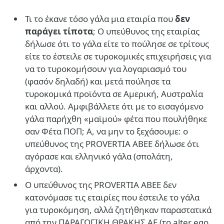
Τι το έκανε τόσο γάλα μια εταιρία που
δεν
παράγει τίποτα
; Ο υπεύθυνος της εταιρίας
δήλωσε ότι το γάλα είτε το πούλησε σε τρίτους
είτε το έστειλε σε τυροκομικές επιχειρήσεις για
να το τυροκομήσουν για λογαριασμό του
(φασόν δηλαδή) και μετά πούλησε τα
τυροκομικά προϊόντα σε Αμερική, Αυστραλία
και αλλού. Αμφιβάλλετε ότι με το εισαγόμενο
γάλα παρήχθη «μαϊμού» φέτα που πουλήθηκε
σαν Φέτα ΠΟΠ; Α, να μην το ξεχάσουμε: ο
υπεύθυνος της PROVERTIA ΑΒΕΕ δήλωσε ότι
αγόρασε και ελληνικό γάλα (σπολάτη,
άρχοντα).
Ο υπεύθυνος της PROVERTIA ΑΒΕΕ δεν
κατονόμασε τις εταιρίες που έστειλε το γάλα
για τυροκόμηση, αλλά ζητήθηκαν παραστατικά
από την ΠΑΡΑΓΩΓΙΚΗ ΘΡΑΚΗΣ ΑΕ (το alter ego