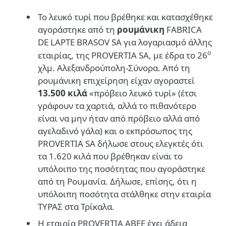
Το λευκό τυρί που βρέθηκε και κατασχέθηκε
αγοράστηκε από τη
ρουμάνικη
FABRICA
DE LAPTE BRASOV SA για λογαριασμό άλλης
ο
εταιρίας, της PROVERTIA SA, με έδρα το 26
χλμ. Αλεξανδρούπολη-Σύνορα. Από τη
ρουμάνικη επιχείρηση είχαν αγοραστεί
13.500 κιλά
«πρόβειο λευκό τυρί» (έτσι
γράφουν τα χαρτιά, αλλά το πιθανότερο
είναι να μην ήταν από πρόβειο αλλά από
αγελαδινό γάλα) και ο εκπρόσωπος της
PROVERTIA SA δήλωσε στους ελεγκτές ότι
τα 1.620 κιλά που βρέθηκαν είναι το
υπόλοιπο της ποσότητας που αγοράστηκε
από τη Ρουμανία. Δήλωσε, επίσης, ότι η
υπόλοιπη ποσότητα στάλθηκε στην εταιρία
ΤΥΡΑΣ στα Τρίκαλα.
Η εταιρία PROVERTIA ΑΒΕΕ έχει άδεια