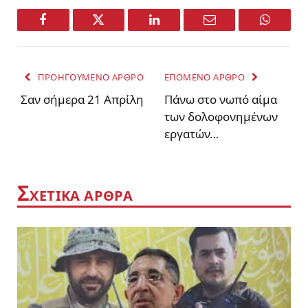
Facebook
Twitter
LinkedIn
Email
WhatsA
ΠΡΟΗΓΟΥΜΕΝΟ ΑΡΘΡΟ
ΕΠΟΜΕΝΟ ΑΡΘΡΟ
Σαν σήμερα 21 Απρίλη
Πάνω στο νωπό αίμα
των δολοφονημένων
εργατών…
Σ
ΧΕΤΙΚΑ ΑΡΘΡΑ