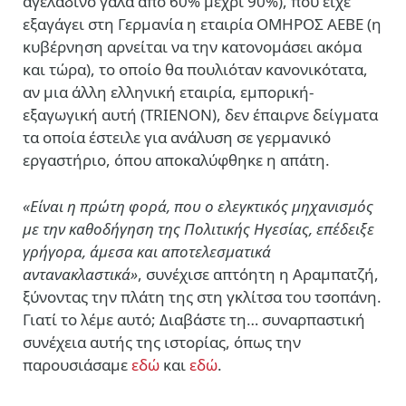
αγελαδινό γάλα από 60% μέχρι 90%), που είχε
εξαγάγει στη Γερμανία η εταιρία ΟΜΗΡΟΣ ΑΕΒΕ (η
κυβέρνηση αρνείται να την κατονομάσει ακόμα
και τώρα), το οποίο θα πουλιόταν κανονικότατα,
αν μια άλλη ελληνική εταιρία, εμπορική-
εξαγωγική αυτή (TRIENON), δεν έπαιρνε δείγματα
τα οποία έστειλε για ανάλυση σε γερμανικό
εργαστήριο, όπου αποκαλύφθηκε η απάτη.
«Είναι η πρώτη φορά, που ο ελεγκτικός μηχανισμός
με την καθοδήγηση της Πολιτικής Ηγεσίας, επέδειξε
γρήγορα, άμεσα και αποτελεσματικά
αντανακλαστικά»
, συνέχισε απτόητη η Αραμπατζή,
ξύνοντας την πλάτη της στη γκλίτσα του τσοπάνη.
Γιατί το λέμε αυτό; Διαβάστε τη… συναρπαστική
συνέχεια αυτής της ιστορίας, όπως την
παρουσιάσαμε
εδώ
και
εδώ
.