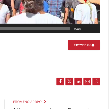
00:15
ΕΚΤΥΠΩΣΗ 🖨
Facebook
Twitter
LinkedIn
Email
Whats
ΕΠΟΜΕΝΟ ΑΡΘΡΟ