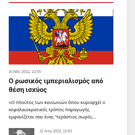
ΣΑΝ ΣΗΜΕΡΑ
Σαν σήμερα 4 Αυγούστου
4 Αυγ 2026, 00:01
ΔΙΕΘΝΗ
Ζορίζονται από το μπλοκ της
Αντίστασης οι ξενόδουλοι αστοί
πολιτικοί της Βηρυτού
3 Αυγ 2026, 20:29
10 Μάι 2022, 22:55
Ο ρωσικός ιμπεριαλισμός από
θέση ισχύος
«Ο πλούτος των κοινωνιών όπου κυριαρχεί ο
App
κεφαλαιοκρατικός τρόπος παραγωγής
εμφανίζεται σαν ένας “τεράστιος σωρός…
21 Απρ 2022, 13:42