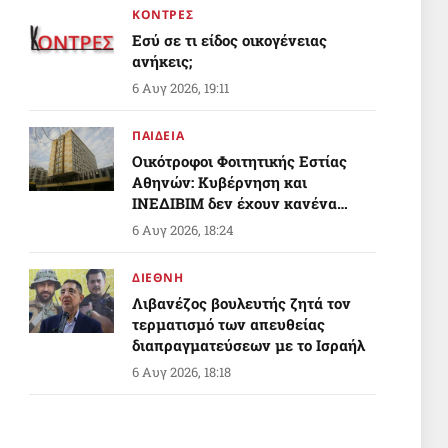
ΚΟΝΤΡΕΣ
Εσύ σε τι είδος οικογένειας
ανήκεις;
6 Αυγ 2026, 19:11
ΠΑΙΔΕΙΑ
Οικότροφοι Φοιτητικής Εστίας
Αθηνών: Κυβέρνηση και
ΙΝΕΔΙΒΙΜ δεν έχουν κανένα
σχέδιο για το που θα μείνουν
6 Αυγ 2026, 18:24
εκατοντάδες φοιτητές!
ΔΙΕΘΝΗ
Λιβανέζος βουλευτής ζητά τον
τερματισμό των απευθείας
διαπραγματεύσεων με το Ισραήλ
6 Αυγ 2026, 18:18
ΠΟΛΙΤΙΣΜΟΣ
Εν γνώσει των συνεπειών, με