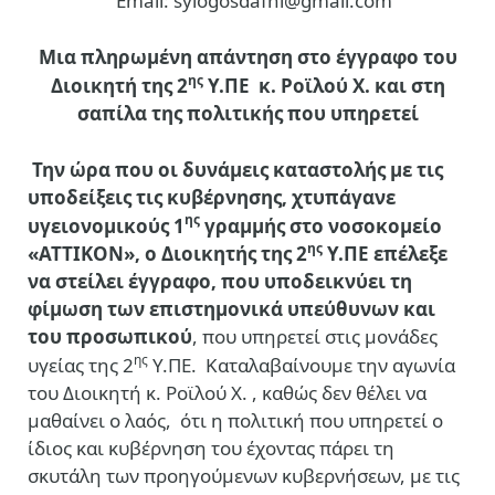
Email: sylogosdafni@gmail.com
Μια πληρωμένη απάντηση στο έγγραφο του
ης
Διοικητή της 2
Υ.ΠΕ κ. Ροϊλού Χ. και στη
σαπίλα της πολιτικής που υπηρετεί
Την ώρα που οι δυνάμεις καταστολής με τις
υποδείξεις τις κυβέρνησης, χτυπάγανε
ης
υγειονομικούς 1
γραμμής στο νοσοκομείο
ης
«ΑΤΤΙΚΟΝ»,
ο Διοικητής της 2
Υ.ΠΕ επέλεξε
να στείλει έγγραφο, που υποδεικνύει τη
φίμωση των επιστημονικά υπεύθυνων και
του προσωπικού
, που υπηρετεί στις μονάδες
ης
υγείας της 2
Υ.ΠΕ. Καταλαβαίνουμε την αγωνία
του Διοικητή κ. Ροϊλού Χ. , καθώς δεν θέλει να
μαθαίνει ο λαός, ότι η πολιτική που υπηρετεί ο
ίδιος και κυβέρνηση του έχοντας πάρει τη
σκυτάλη των προηγούμενων κυβερνήσεων, με τις