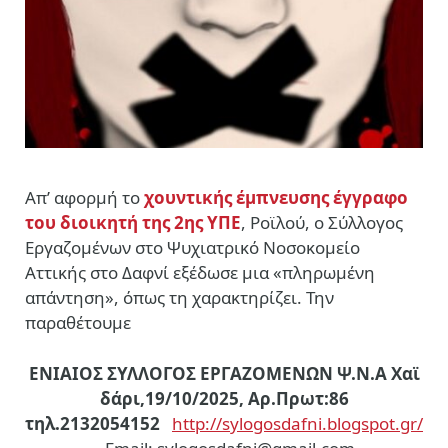
Απ’ αφορμή το
χουντικής έμπνευσης έγγραφο
του διοικητή της 2ης ΥΠΕ
, Ροϊλού, ο Σύλλογος
Εργαζομένων στο Ψυχιατρικό Νοσοκομείο
Αττικής στο Δαφνί εξέδωσε μια «πληρωμένη
απάντηση», όπως τη χαρακτηρίζει. Την
παραθέτουμε
ΕΝΙΑΙΟΣ ΣΥΛΛΟΓΟΣ ΕΡΓΑΖΟΜΕΝΩΝ Ψ.Ν.Α
Χαϊ
δάρι,19/10/2025, Aρ.Πρωτ:86
τηλ.2132054152
http
://
sylogosdafni
.
blogspot
.
gr
/