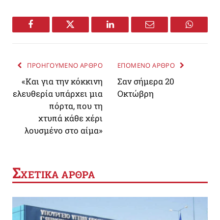
Facebook
Twitter
LinkedIn
Email
WhatsA
ΠΡΟΗΓΟΥΜΕΝΟ ΑΡΘΡΟ
ΕΠΟΜΕΝΟ ΑΡΘΡΟ
«Και για την κόκκινη
Σαν σήμερα 20
ελευθερία υπάρχει μια
Οκτώβρη
πόρτα, που τη
χτυπά κάθε χέρι
λουσμένο στο αίμα»
Σ
ΧΕΤΙΚΑ ΑΡΘΡΑ