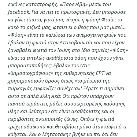
εικόνες καταστροφής. «Παρενέβη» μέσω του
facebook. Για να πει το πρωτοφανές: Δεν μπορούσε
να γίνει τίποτα, γιατί μας νίκησε η φύση! Φταίει το
κακό το ριζικό μας, φταίει κι ο θεός που μας μισεί…
«Φύση» είναι τα καλώδια των ανεμογεννητριών που
έβαλαν τη φωτιά στην Αττικοβοιωτία και που είχαν
ξαναβάλει φωτιά τον Ιούνη στο ίδιο σημείο; «Φύση»
είναι τα εντελώς ακαθάριστα δάση που έχουν γίνει
μπαρουταποθήκες; Εβαλαν τους/τις
«δημοσιογράφους» της κυβερνητικής ΕΡΤ να
χρησιμοποιούν όρους όπως «το μέτωπο της
πυρκαγιάς εμφανίζει συνέχεια»! Ξέρετε τι σημαίνει
αυτό σε απλά ελληνικά; Οτι πρώτον υπάρχουν
παντού τεράστιες μάζες συσσωρευμένης καύσιμης
ύλης και δεύτερον ότι είναι ακαθάριστες και οι
περιβόητες αντιπυρικές ζώνες. Οπότε η φωτιά
τρέχει αδιάκοπα και θα σβήσει μόνο όταν κάψει ό,τι
καίγεται. Και ο Μητσοτάκης βγήκε να πει ότι δεν