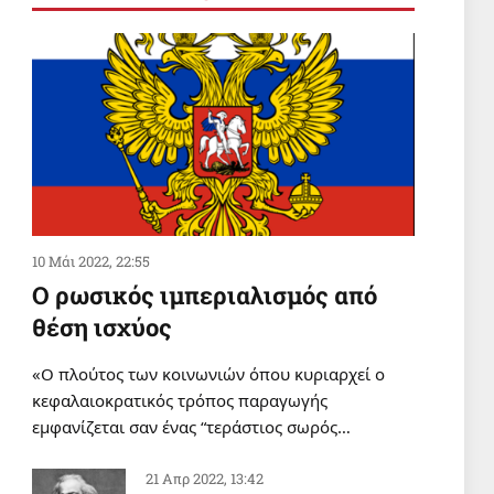
ΣΑΝ ΣΗΜΕΡΑ
Σαν σήμερα 6 Αυγούστου
6 Αυγ 2026, 00:01
ΔΙΕΘΝΗ
Οι δυνάμεις της Υεμένης
έπληξαν το αεροδρόμιο της
Ναζράν στη Σαουδική Αραβία και
ένα τάνκερ
5 Αυγ 2026, 20:22
10 Μάι 2022, 22:55
Ο ρωσικός ιμπεριαλισμός από
θέση ισχύος
«Ο πλούτος των κοινωνιών όπου κυριαρχεί ο
κεφαλαιοκρατικός τρόπος παραγωγής
εμφανίζεται σαν ένας “τεράστιος σωρός…
21 Απρ 2022, 13:42