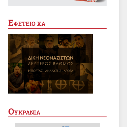
ΚΑΤΑΣΤΟΛΗ
Θέουτα: όταν η αποικιοκρατία
βαφτίζεται «προστασία των
Ε
συνόρων»
ΦΕΤΕΙΟ ΧΑ
7 Αυγ 2026, 05:16
ΣΑΝ ΣΗΜΕΡΑ
Σαν σήμερα 7 Αυγούστου
7 Αυγ 2026, 00:01
ΚΟΝΤΡΕΣ
Εσύ σε τι είδος οικογένειας
ανήκεις;
6 Αυγ 2026, 19:11
ΠΑΙΔΕΙΑ
Ο
ΥΚΡΑΝΙΑ
Οικότροφοι Φοιτητικής Εστίας
Αθηνών: Κυβέρνηση και
ΙΝΕΔΙΒΙΜ δεν έχουν κανένα