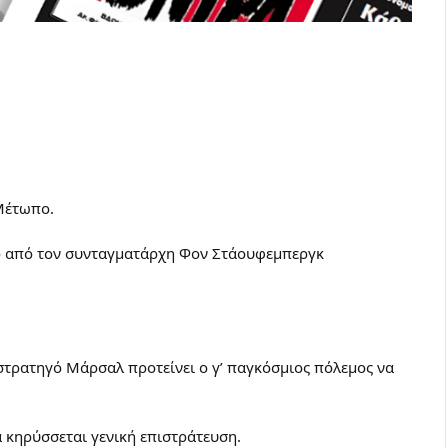
 Μέτωπο.
ρ από τον συνταγματάρχη Φον Στάουφεμπεργκ
 στρατηγό Μάρσαλ προτείνει ο γ’ παγκόσμιος πόλεμος να
α κηρύσσεται γενική επιστράτευση.