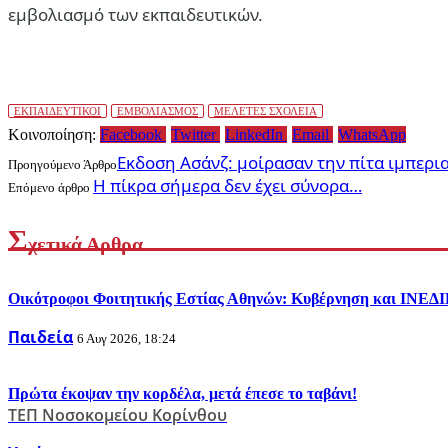
εμβολιασμό των εκπαιδευτικών.
ΕΚΠΑΙΔΕΥΤΙΚΟΙ
ΕΜΒΟΛΙΑΣΜΟΣ
ΜΕΛΕΤΕΣ ΣΧΟΛΕΙΑ
Κοινοποίηση:
Facebook
Twitter
LinkedIn
Email
WhatsApp
Εκδοση Ασάνζ: μοίρασαν την πίτα ιμπερι
Προηγούμενο Άρθρο
Η πίκρα σήμερα δεν έχει σύνορα…
Επόμενο άρθρο
Σ
χετικά Αρθρα
Οικότροφοι Φοιτητικής Εστίας Αθηνών: Κυβέρνηση και ΙΝΕΔΙΒΙΜ
Παιδεία
6 Αυγ 2026, 18:24
Πρώτα έκοψαν την κορδέλα, μετά έπεσε το ταβάνι!
ΤΕΠ Νοσοκομείου Κορίνθου