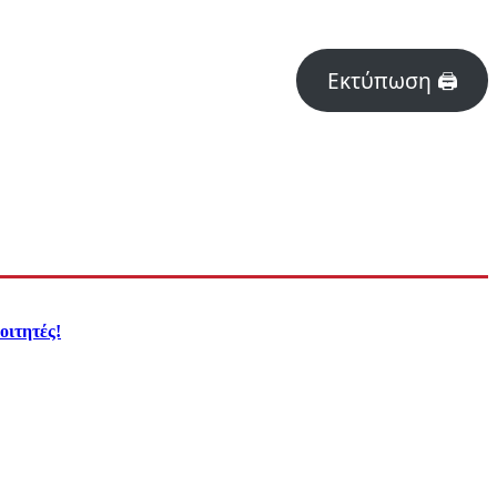
Εκτύπωση 🖨
οιτητές!