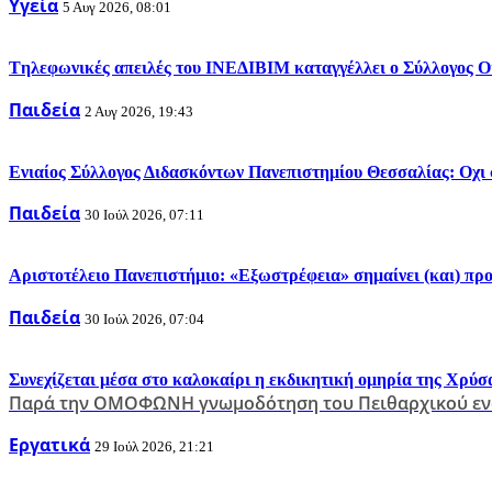
Υγεία
5 Αυγ 2026, 08:01
Tηλεφωνικές απειλές του ΙΝΕΔΙΒΙΜ καταγγέλλει ο Σύλλογος
Παιδεία
2 Αυγ 2026, 19:43
Ενιαίος Σύλλογος Διδασκόντων Πανεπιστημίου Θεσσαλίας: Οχι
Παιδεία
30 Ιούλ 2026, 07:11
Αριστοτέλειο Πανεπιστήμιο: «Εξωστρέφεια» σημαίνει (και) πρ
Παιδεία
30 Ιούλ 2026, 07:04
Συνεχίζεται μέσα στο καλοκαίρι η εκδικητική ομηρία της Χρύσ
Παρά την ΟΜΟΦΩΝΗ γνωμοδότηση του Πειθαρχικού ενά
Εργατικά
29 Ιούλ 2026, 21:21