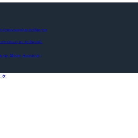
ν έχουν κανένα σχέδιο για
ματεύσεων με το Ισραήλ
η της Μέσης Ανατολής;