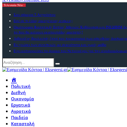
Τελευταία Νέα :
Σαν σήμερα 7 Αυγούστου
Εσύ σε τι είδος οικογένειας ανήκεις;
Οικότροφοι Φοιτητικής Εστίας Αθηνών: Κυβέρνηση και ΙΝΕΔΙΒΙΜ δε
το που θα μείνουν εκατοντάδες φοιτητές!
Λιβανέζος βουλευτής ζητά τον τερματισμό των απευθείας διαπραγ
Εν γνώσει των συνεπειών, με σεμνότητα και χωρίς φόβο
Εχει καταρρεύσει το όραμα του Νετανιάχου για την αναδιαμόρφωσ
Πολιτική
Διεθνή
Οικονομία
Εργατικά
Αγροτικά
Παιδεία
Καταστολή