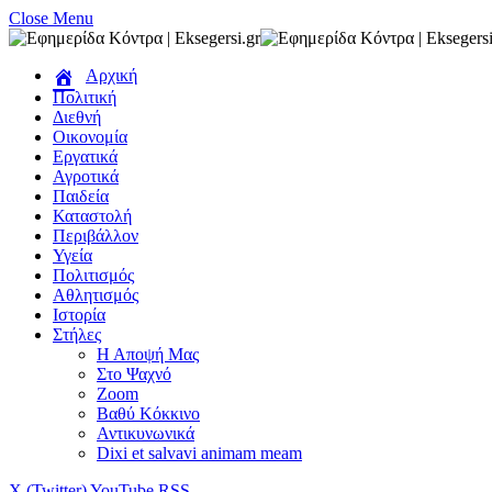
Close Menu
Αρχική
Πολιτική
Διεθνή
Οικονομία
Εργατικά
Αγροτικά
Παιδεία
Καταστολή
Περιβάλλον
Υγεία
Πολιτισμός
Αθλητισμός
Ιστορία
Στήλες
Η Αποψή Μας
Στο Ψαχνό
Zoom
Βαθύ Κόκκινο
Αντικυνωνικά
Dixi et salvavi animam meam
X (Twitter)
YouTube
RSS