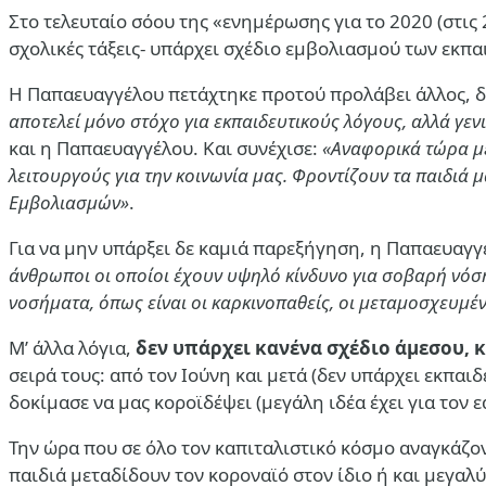
Στο τελευταίο σόου της «ενημέρωσης για το 2020 (στι
σχολικές τάξεις- υπάρχει σχέδιο εμβολιασμού των εκπ
Η Παπαευαγγέλου πετάχτηκε προτού προλάβει άλλος, δε
αποτελεί μόνο στόχο για εκπαιδευτικούς λόγους, αλλά γενι
και η Παπαευαγγέλου. Και συνέχισε:
«Αναφορικά τώρα με
λειτουργούς για την κοινωνία μας. Φροντίζουν τα παιδιά
Εμβολιασμών»
.
Για να μην υπάρξει δε καμιά παρεξήγηση, η Παπαευαγ
άνθρωποι οι οποίοι έχουν υψηλό κίνδυνο για σοβαρή νόσ
νοσήματα, όπως είναι οι καρκινοπαθείς, οι μεταμοσχευμέν
Μ’ άλλα λόγια,
δεν υπάρχει κανένα σχέδιο άμεσου,
σειρά τους: από τον Ιούνη και μετά (δεν υπάρχει εκπαιδ
δοκίμασε να μας κοροϊδέψει (μεγάλη ιδέα έχει για τον 
Την ώρα που σε όλο τον καπιταλιστικό κόσμο αναγκάζο
παιδιά μεταδίδουν τον κοροναϊό στον ίδιο ή και μεγαλύ