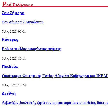
Ρ
οή Ειδήσεων
Σαν Σήμερα
Σαν σήμερα 7 Αυγούστου
7 Αυγ 2026, 00:01
Κόντρες
Εσύ σε τι είδος οικογένειας ανήκεις;
6 Αυγ 2026, 19:11
Παιδεία
Οικότροφοι Φοιτητικής Εστίας Αθηνών: Κυβέρνηση και ΙΝΕΔΙΒΙΜ
6 Αυγ 2026, 18:24
Διεθνή
Λιβανέζος βουλευτής ζητά τον τερματισμό των απευθείας διαπρ