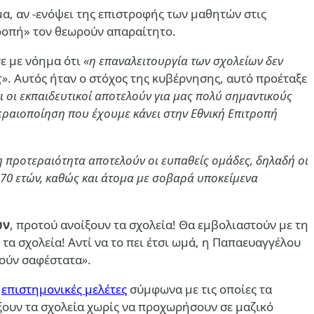
α, αν -ενόψει της επιστροφής των μαθητών στις
τροπή» τον θεωρούν απαραίτητο.
ε με νόημα ότι
«η επαναλειτουργία των σχολείων δεν
ς»
. Αυτός ήταν ο στόχος της κυβέρνησης, αυτό προέταξε
 οι εκπαιδευτικοί αποτελούν για μας πολύ σημαντικούς
τεραιοποίηση που έχουμε κάνει στην Εθνική Επιτροπή
η προτεραιότητα αποτελούν οι ευπαθείς ομάδες, δηλαδή οι
 70 ετών, καθώς και άτομα με σοβαρά υποκείμενα
ών
, προτού ανοίξουν τα σχολεία! Θα εμβολιαστούν με τη
ι τα σχολεία! Αντί να το πει έτσι ωμά, η Παπαευαγγέλου
στούν σαφέστατα
»
.
ι
επιστημονικές μελέτες
σύμφωνα με τις οποίες τα
ίξουν τα σχολεία χωρίς να προχωρήσουν σε μαζικό