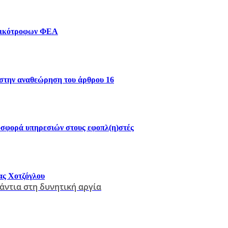
 Οικότροφων ΦΕΑ
 στην αναθεώρηση του άρθρου 16
οσφορά υπηρεσιών στους εφοπλ(η)στές
ας Χοτζόγλου
ντια στη δυνητική αργία