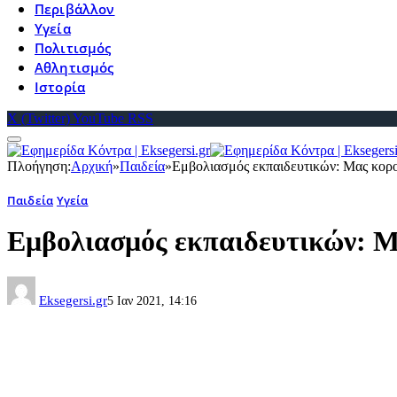
Περιβάλλον
Υγεία
Πολιτισμός
Αθλητισμός
Ιστορία
X (Twitter)
YouTube
RSS
Πλοήγηση:
Αρχική
»
Παιδεία
»
Εμβολιασμός εκπαιδευτικών: Μας κορο
Παιδεία
Υγεία
Εμβολιασμός εκπαιδευτικών: Μ
Eksegersi.gr
5 Ιαν 2021, 14:16