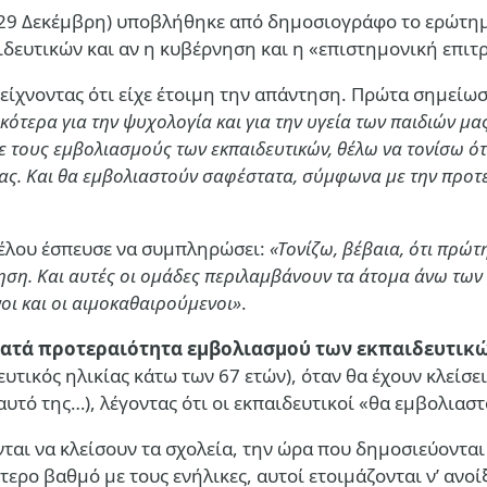
ς 29 Δεκέμβρη) υποβλήθηκε από δημοσιογράφο το ερώτημ
αιδευτικών και αν η κυβέρνηση και η «επιστημονική επι
ίχνοντας ότι είχε έτοιμη την απάντηση. Πρώτα σημείωσ
κότερα για την ψυχολογία και για την υγεία των παιδιών μα
 τους εμβολιασμούς των εκπαιδευτικών, θέλω να τονίσω ότι
 μας. Και θα εμβολιαστούν σαφέστατα, σύμφωνα με την προ
γέλου έσπευσε να συμπληρώσει:
«Τονίζω, βέβαια, ότι πρώτ
ηση. Και αυτές οι ομάδες περιλαμβάνουν τα άτομα άνω των
οι και οι αιμοκαθαιρούμενοι»
.
 κατά προτεραιότητα εμβολιασμού των εκπαιδευτικ
ευτικός ηλικίας κάτω των 67 ετών), όταν θα έχουν κλείσε
εαυτό της…), λέγοντας ότι οι εκπαιδευτικοί «θα εμβολια
νται να κλείσουν τα σχολεία, την ώρα που δημοσιεύοντα
τερο βαθμό με τους ενήλικες, αυτοί ετοιμάζονται ν’ ανο