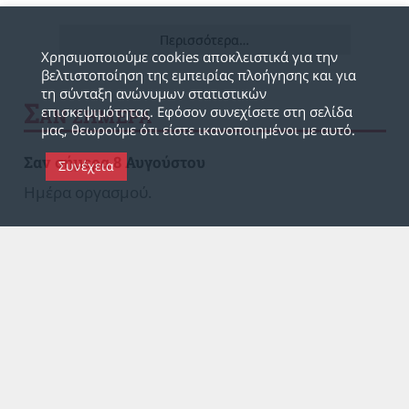
Περισσότερα…
Χρησιμοποιούμε cookies αποκλειστικά για την
βελτιστοποίηση της εμπειρίας πλοήγησης και για
τη σύνταξη ανώνυμων στατιστικών
Σ
επισκεψιμότητας. Εφόσον συνεχίσετε στη σελίδα
ΑΝ ΣΗΜΕΡΑ
μας, θεωρούμε ότι είστε ικανοποιημένοι με αυτό.
Σαν σήμερα 8 Αυγούστου
Συνέχεια
Ημέρα οργασμού.
Νεπάλ: Γιορτή γυναίκας.
1938: Δημιουργείται το στρατόπεδο
συγκέντρωσης Μάουτχαουζεν στο Λιντς της
Αυστρίας.
1939: Το Ράιχ στρατολογεί όλους τους πολίτες 5-
70 ετών για να προετοιμαστούν για πολεμική