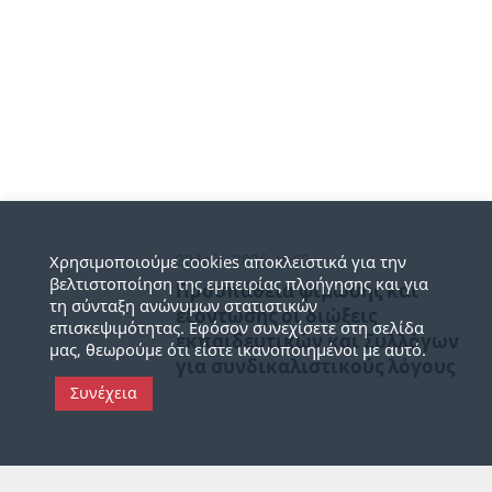
20 Ιούν 2026, 18:59
Χρησιμοποιούμε cookies αποκλειστικά για την
βελτιστοποίηση της εμπειρίας πλοήγησης και για
Προσπάθεια φίμωσης και
τη σύνταξη ανώνυμων στατιστικών
εξόντωσης οι διώξεις
επισκεψιμότητας. Εφόσον συνεχίσετε στη σελίδα
εκπαιδευτικών και Συλλόγων
μας, θεωρούμε ότι είστε ικανοποιημένοι με αυτό.
για συνδικαλιστικούς λόγους
Συνέχεια