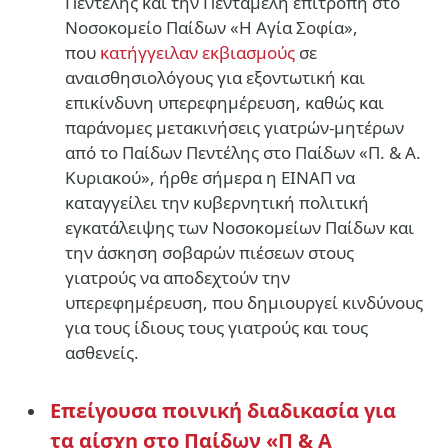
Πεντέλης και την Πενταμελή επιτροπή στο
Νοσοκομείο Παίδων «Η Αγία Σοφία»,
που
κατήγγειλαν εκβιασμούς
σε
αναισθησιολόγους για εξοντωτική και
επικίνδυνη υπερεφημέρευση, καθώς και
παράνομες μετακινήσεις γιατρών-μητέρων
από το Παίδων Πεντέλης στο Παίδων «Π. & Α.
Κυριακού», ήρθε σήμερα η ΕΙΝΑΠ να
καταγγείλει την κυβερνητική πολιτική
εγκατάλειψης των Νοσοκομείων Παίδων και
την άσκηση σοβαρών πιέσεων στους
γιατρούς να αποδεχτούν την
υπερεφημέρευση, που δημιουργεί κινδύνους
για τους ίδιους τους γιατρούς και τους
ασθενείς.
Επείγουσα ποινική διαδικασία για
τα αίσχη στο Παίδων «Π & Α