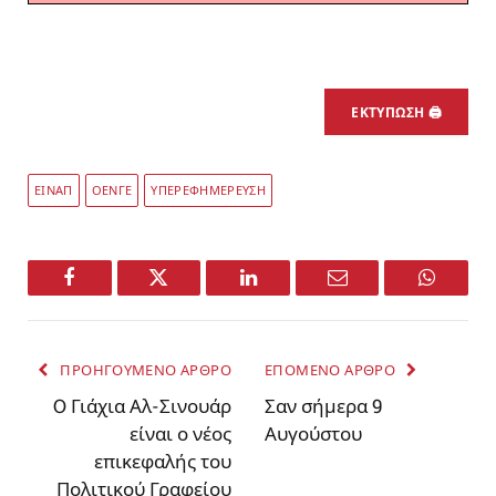
ΕΚΤΥΠΩΣΗ 🖨
ΕΙΝΑΠ
ΟΕΝΓΕ
ΥΠΕΡΕΦΗΜΕΡΕΥΣΗ
Facebook
Twitter
LinkedIn
Email
WhatsA
ΠΡΟΗΓΟΥΜΕΝΟ ΑΡΘΡΟ
ΕΠΟΜΕΝΟ ΑΡΘΡΟ
O Γιάχια Αλ-Σινουάρ
Σαν σήμερα 9
είναι ο νέος
Αυγούστου
επικεφαλής του
Πολιτικού Γραφείου