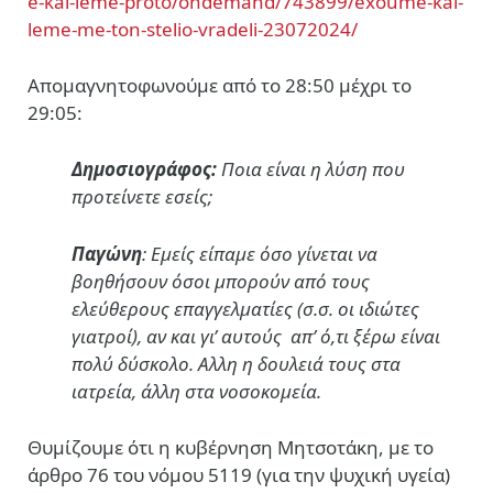
e-kai-leme-proto/ondemand/743899/exoume-kai-
leme-me-ton-stelio-vradeli-23072024/
Απομαγνητοφωνούμε από το 28:50 μέχρι το
29:05:
Δημοσιογράφος:
Ποια είναι η λύση που
προτείνετε εσείς;
Παγώνη
: Εμείς είπαμε όσο γίνεται να
βοηθήσουν όσοι μπορούν από τους
ελεύθερους επαγγελματίες (σ.σ. οι ιδιώτες
γιατροί), αν και γι’ αυτούς
απ’ ό,τι ξέρω είναι
πολύ δύσκολο. Αλλη η δουλειά τους στα
ιατρεία, άλλη στα νοσοκομεία.
Θυμίζουμε ότι η κυβέρνηση Μητσοτάκη, με το
άρθρο 76 του νόμου 5119 (για την ψυχική υγεία)