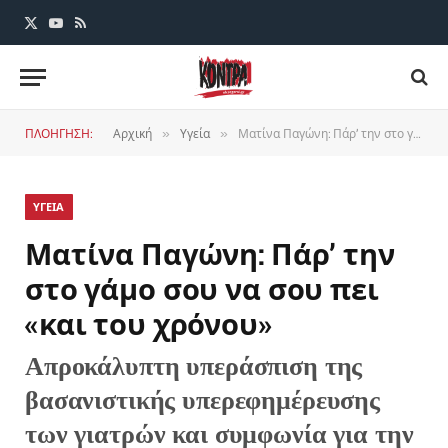
X
YouTube
RSS
(Twitter)
ΠΛΟΗΓΗΣΗ:
Αρχική
Υγεία
Ματίνα Παγώνη: Πάρ’ την στο γάμο σου να σου πει «και του χρόνου»
»
»
ΥΓΕΙΑ
Ματίνα Παγώνη: Πάρ’ την
στο γάμο σου να σου πει
«και του χρόνου»
Απροκάλυπτη υπεράσπιση της
βασανιστικής υπερεφημέρευσης
των γιατρών και συμφωνία για την