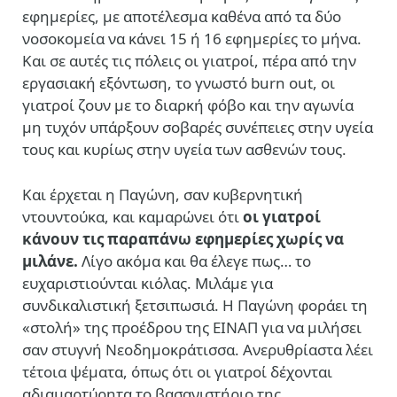
εφημερίες, με αποτέλεσμα καθένα από τα δύο
νοσοκομεία να κάνει 15 ή 16 εφημερίες το μήνα.
Και σε αυτές τις πόλεις οι γιατροί, πέρα από την
εργασιακή εξόντωση, το γνωστό burn out, οι
γιατροί ζουν με το διαρκή φόβο και την αγωνία
μη τυχόν υπάρξουν σοβαρές συνέπειες στην υγεία
τους και κυρίως στην υγεία των ασθενών τους.
Και έρχεται η Παγώνη, σαν κυβερνητική
ντουντούκα, και καμαρώνει ότι
οι γιατροί
κάνουν τις παραπάνω εφημερίες χωρίς να
μιλάνε.
Λίγο ακόμα και θα έλεγε πως… το
ευχαριστιούνται κιόλας. Μιλάμε για
συνδικαλιστική ξετσιπωσιά. Η Παγώνη φοράει τη
«στολή» της προέδρου της ΕΙΝΑΠ για να μιλήσει
σαν στυγνή Νεοδημοκράτισσα. Ανερυθρίαστα λέει
τέτοια ψέματα, όπως ότι οι γιατροί δέχονται
αδιαμαρτύρητα το βασανιστήριο της