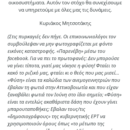
οικοσυστήματα. Αυτόν τον στόχο θα συνεχίσουμε
να υπηρετούμε με όλες μας τις δυνάμεις.
Κυριάκος Μητσοτάκης
(Στις πυρκαγιές δεν πήγε. Οι επικοινωνιολόγοι τον
συμβούλεψαν να μην φωτογραφίζεται με φόντο
εικόνες καταστροφής. «Παρενέβη» μέσω του
facebook. Για να πει το πρωτοφανές: Δεν μπορούσε
να γίνει τίποτα, γιατί μας νίκησε η φύση! Φταίει το
κακό το ριζικό μας, φταίει κι ο θεός που μας μισεί…
«Φύση» είναι τα καλώδια των ανεμογεννητριών που
έβαλαν τη φωτιά στην Αττικοβοιωτία και που είχαν
ξαναβάλει φωτιά τον Ιούνη στο ίδιο σημείο; «Φύση»
είναι τα εντελώς ακαθάριστα δάση που έχουν γίνει
μπαρουταποθήκες; Εβαλαν τους/τις
«δημοσιογράφους» της κυβερνητικής ΕΡΤ να
χρησιμοποιούν όρους όπως «το μέτωπο της