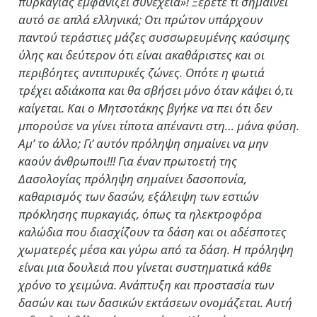
πυρκαγιάς εμφανίζει συνέχεια»! Ξέρετε τι σημαίνει
αυτό σε απλά ελληνικά; Οτι πρώτον υπάρχουν
παντού τεράστιες μάζες συσσωρευμένης καύσιμης
ύλης και δεύτερον ότι είναι ακαθάριστες και οι
περιβόητες αντιπυρικές ζώνες. Οπότε η φωτιά
τρέχει αδιάκοπα και θα σβήσει μόνο όταν κάψει ό,τι
καίγεται. Και ο Μητσοτάκης βγήκε να πει ότι δεν
μπορούσε να γίνει τίποτα απέναντι στη… μάνα φύση.
Αμ’ το άλλο; Γι’ αυτόν πρόληψη σημαίνει να μην
καούν άνθρωποι!!! Για έναν πρωτοετή της
Δασολογίας πρόληψη σημαίνει δασοπονία,
καθαρισμός των δασών, εξάλειψη των εστιών
πρόκλησης πυρκαγιάς, όπως τα ηλεκτροφόρα
καλώδια που διασχίζουν τα δάση και οι αδέσποτες
χωματερές μέσα και γύρω από τα δάση. Η πρόληψη
είναι μια δουλειά που γίνεται συστηματικά κάθε
χρόνο το χειμώνα. Ανάπτυξη και προστασία των
δασών και των δασικών εκτάσεων ονομάζεται. Αυτή