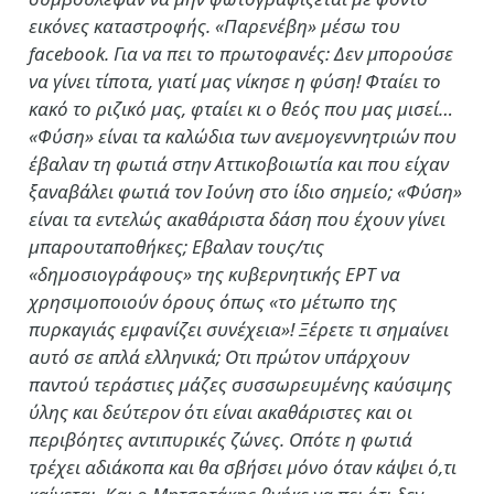
εικόνες καταστροφής. «Παρενέβη» μέσω του
facebook. Για να πει το πρωτοφανές: Δεν μπορούσε
να γίνει τίποτα, γιατί μας νίκησε η φύση! Φταίει το
κακό το ριζικό μας, φταίει κι ο θεός που μας μισεί…
«Φύση» είναι τα καλώδια των ανεμογεννητριών που
έβαλαν τη φωτιά στην Αττικοβοιωτία και που είχαν
ξαναβάλει φωτιά τον Ιούνη στο ίδιο σημείο; «Φύση»
είναι τα εντελώς ακαθάριστα δάση που έχουν γίνει
μπαρουταποθήκες; Εβαλαν τους/τις
«δημοσιογράφους» της κυβερνητικής ΕΡΤ να
χρησιμοποιούν όρους όπως «το μέτωπο της
πυρκαγιάς εμφανίζει συνέχεια»! Ξέρετε τι σημαίνει
αυτό σε απλά ελληνικά; Οτι πρώτον υπάρχουν
παντού τεράστιες μάζες συσσωρευμένης καύσιμης
ύλης και δεύτερον ότι είναι ακαθάριστες και οι
περιβόητες αντιπυρικές ζώνες. Οπότε η φωτιά
τρέχει αδιάκοπα και θα σβήσει μόνο όταν κάψει ό,τι