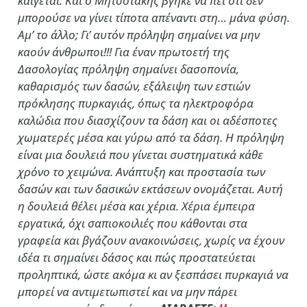
καίγεται. Και ο Μητσοτάκης βγήκε να πει ότι δεν
μπορούσε να γίνει τίποτα απέναντι στη… μάνα φύση.
Αμ’ το άλλο; Γι’ αυτόν πρόληψη σημαίνει να μην
καούν άνθρωποι!!! Για έναν πρωτοετή της
Δασολογίας πρόληψη σημαίνει δασοπονία,
καθαρισμός των δασών, εξάλειψη των εστιών
πρόκλησης πυρκαγιάς, όπως τα ηλεκτροφόρα
καλώδια που διασχίζουν τα δάση και οι αδέσποτες
χωματερές μέσα και γύρω από τα δάση. Η πρόληψη
είναι μια δουλειά που γίνεται συστηματικά κάθε
χρόνο το χειμώνα. Ανάπτυξη και προστασία των
δασών και των δασικών εκτάσεων ονομάζεται. Αυτή
η δουλειά θέλει μέσα και χέρια. Χέρια έμπειρα
εργατικά, όχι σαπιοκοιλιές που κάθονται στα
γραφεία και βγάζουν ανακοινώσεις, χωρίς να έχουν
ιδέα τι σημαίνει δάσος και πώς προστατεύεται
προληπτικά, ώστε ακόμα κι αν ξεσπάσει πυρκαγιά να
μπορεί να αντιμετωπιστεί και να μην πάρει