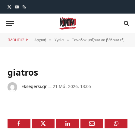
X
YouTube
RSS
(Twitter)
ΠΛΟΗΓΗΣΗ:
Αρχική
Υγεία
Ξαναδοκιμάζουν να βάλουν εξετάσεις στους γιατρούς για έναρξη ειδικότητας – Να μην περάσει!
»
»
giatros
Eksegersi.gr
21 Μάι 2026, 13:05
Facebook
Twitter
LinkedIn
Email
WhatsA