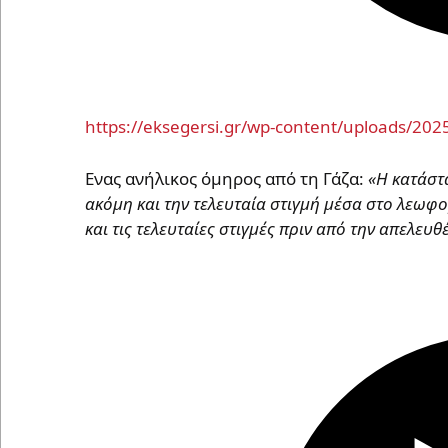
https://eksegersi.gr/wp-content/uploads/20
Eνας ανήλικος όμηρος από τη Γάζα:
«Η κατάστ
ακόμη και την τελευταία στιγμή μέσα στο λεωφ
και τις τελευταίες στιγμές πριν από την απελευ