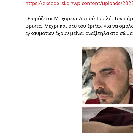
https://eksegersi.gr/wp-content/uploads/2
Ονομάζεται Μοχάμεντ Αμπού Τουϊλά. Τον πήρα
φρικτά. Μέχρι και οξύ του έριξαν για να ομολ
εγκαυμάτων έχουν μείνει ανεξίτηλα στο σώμα 