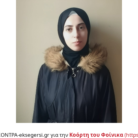
ΚΟΝΤΡΑ-eksegersi.gr για την
Κοόρτη του Φοίνικα