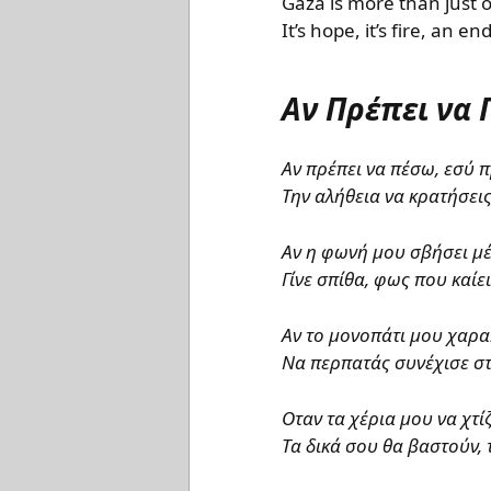
Gaza is more than jus
It’s hope, it’s fire, an e
Αν Πρέπει να 
Αν πρέπει να πέσω, εσύ π
Την αλήθεια να κρατήσει
Αν η φωνή μου σβήσει μέ
Γίνε σπίθα, φως που καίει
Αν το μονοπάτι μου χαρα
Να περπατάς συνέχισε στ
Οταν τα χέρια μου να χτί
Τα δικά σου θα βαστούν, 