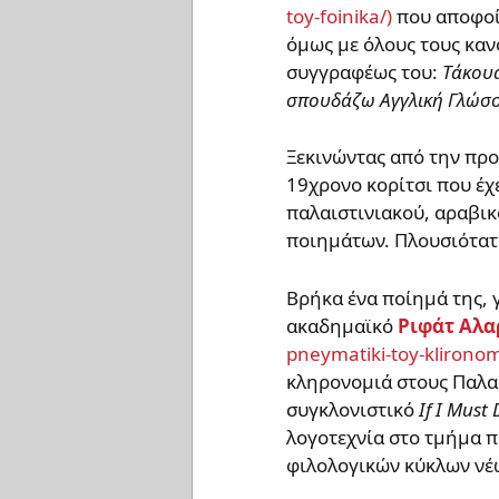
που αποφοίτ
όμως με όλους τους κα
συγγραφέως του:
Τάκουα
σπουδάζω Αγγλική Γλώσσα
Ξεκινώντας από την προ
19χρονο κορίτσι που έχ
παλαιστινιακού, αραβικ
ποιημάτων. Πλουσιότατο
Βρήκα ένα ποίημά της, γ
ακαδημαϊκό
Ριφάτ Αλα
κληρονομιά στους Παλαι
συγκλονιστικό
Ιf I Must 
λογοτεχνία στο τμήμα π
φιλολογικών κύκλων νέω