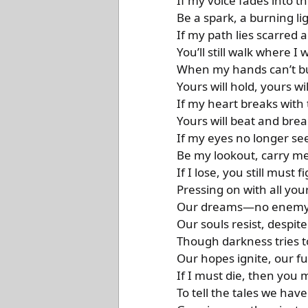
If my voice fades into th
Be a spark, a burning li
If my path lies scarred 
You’ll still walk where I
When my hands can’t bui
Yours will hold, yours wil
If my heart breaks with 
Yours will beat and brea
If my eyes no longer se
Be my lookout, carry m
If I lose, you still must fi
Pressing on with all you
Our dreams—no enemy 
Our souls resist, despit
Though darkness tries t
Our hopes ignite, our f
If I must die, then you m
To tell the tales we have