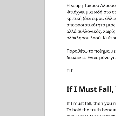
Η νεαρή Τάκουα Αλουάου
Φτιάχνει μια ωδή στο σ
κριτική (δεν είμαι, άλλ
αποφασιστικότητα μιας 
αλλά συλλογικός. Χωρίς 
ολόκληρου λαού. Κι έτσι
Παραθέτω το ποίημα με
διεκδικεί. Εγινε μόνο 
Π.Γ.
If I Must Fall
If I must fall, then you 
To hold the truth benea