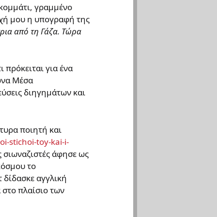
 κομμάτι, γραμμένο
οχή μου η υπογραφή της
ρια από τη Γάζα. Τώρα
 πρόκειται για ένα
ωνα Μέσα
εύσεις διηγημάτων και
ρτυρα ποιητή και
ς σιωναζιστές άφησε ως
κόσμου το
τ δίδασκε αγγλική
 στο πλαίσιο των