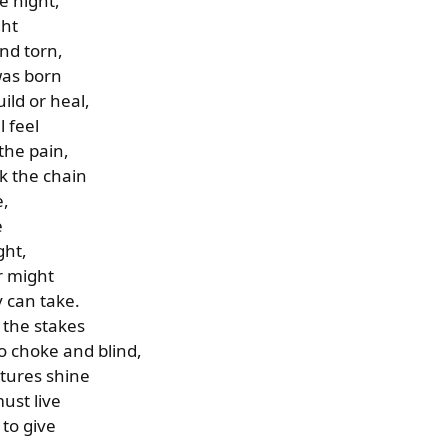
e night,
ght
and torn,
 was born
ld or heal,
l feel
the pain,
k the chain
e,
e
ght,
r might
can take.
e the stakes
o choke and blind,
utures shine
ust live
 to give