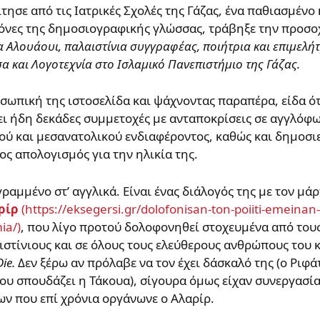
ησε από τις Ιατρικές Σχολές της Γάζας, ένα παθιασμένο
νόνες της δημοσιογραφικής γλώσσας, τράβηξε την προσ
 Αλουάουι, παλαιστίνια συγγραφέας, ποιήτρια και επιμελήτ
 και Λογοτεχνία στο Ισλαμικό Πανεπιστήμιο της Γάζας.
σωπική της ιστοσελίδα και ψάχνοντας παραπέρα, είδα ότι
ει ήδη δεκάδες συμμετοχές με ανταποκρίσεις σε αγγλόφ
ού και μεσανατολικού ενδιαφέροντος, καθώς και δημοσι
ς απολογισμός για την ηλικία της.
ραμμένο στ’ αγγλικά. Είναι ένας διάλογός της με τον μά
ρίρ
, που λίγο προτού δολοφονηθεί στοχευμένα από του
στίνιους και σε όλους τους ελεύθερους ανθρώπους του 
Die.
Δεν ξέρω αν πρόλαβε να τον έχει δάσκαλό της (ο Ριφά
ου σπουδάζει η Τάκουα), σίγουρα όμως είχαν συνεργασία
ν που επί χρόνια οργάνωνε ο Αλαρίρ.