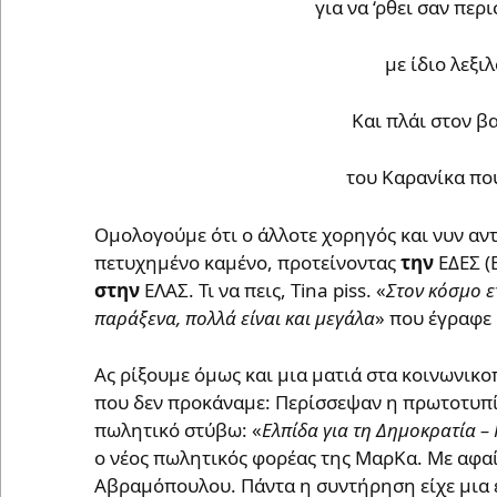
για να ‘ρθει σαν περ
με ίδιο λεξιλ
Και πλάι στον βα
του Καρανίκα που
Ομολογούμε ότι ο άλλοτε χορηγός και νυν αν
πετυχημένο καμένο, προτείνοντας
την
ΕΔΕΣ (
στην
ΕΛΑΣ. Τι να πεις, Tina piss. «
Στον κόσμο ε
παράξενα, πολλά είναι και μεγάλα
» που έγραφε 
Ας ρίξουμε όμως και μια ματιά στα κοινωνι
που δεν προκάναμε: Περίσσεψαν η πρωτοτυπί
πωλητικό στύβω: «
Ελπίδα για τη Δημοκρατία –
ο νέος πωλητικός φορέας της ΜαρΚα. Με αφαί
Αβραμόπουλου. Πάντα η συντήρηση είχε μια 