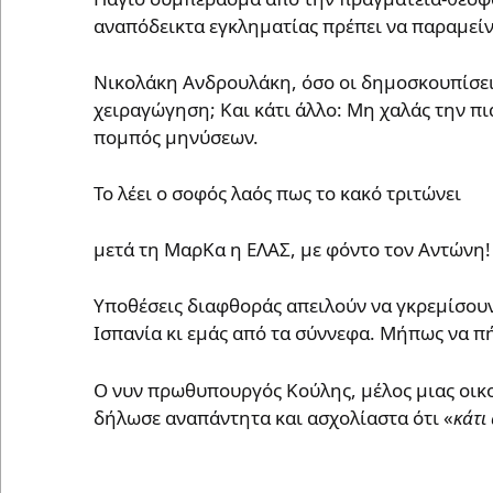
αναπόδεικτα εγκληματίας πρέπει να παραμείνε
Νικολάκη Ανδρουλάκη, όσο οι δημοσκουπίσει
χειραγώγηση; Και κάτι άλλο: Μη χαλάς την πι
πομπός μηνύσεων.
Το λέει ο σοφός λαός πως το κακό τριτώνει
μετά τη ΜαρΚα η ΕΛΑΣ, με φόντο τον Αντώνη!
Υποθέσεις διαφθοράς απειλούν να γκρεμίσου
Ισπανία κι εμάς από τα σύννεφα. Μήπως να πή
Ο νυν πρωθυπουργός Κούλης, μέλος μιας οικο
δήλωσε αναπάντητα και ασχολίαστα ότι «
κάτι