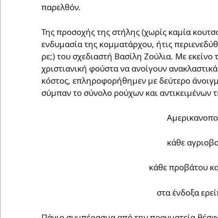
παρελθόν.
Της προσοχής της στήλης (χωρίς καμία κουτσο
ενδυμασία της κομματάρχου, ήτις περιενεδύθ
ρε;) του σχεδιαστή Βασίλη Ζούλια. Με εκείν
χριστιανική φούστα να ανοίγουν ανακλαστικά
κόστος, επληροφορήθημεν με δεύτερο άνοιγμ
σύμπαν το σύνολο ρούχων και αντικειμένων 
Αμερικανοποί
κάθε αγριοβο
κάθε προβάτου κα
στα ένδοξα ερεί
Πάγιο συμπέρασμα από την πραγματεία-θέσφ