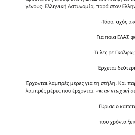
γένους- Ελληνική Αστυνομία, παρά στον Ελλη
-Τάσο, αχός ακ
Για ποια ΕΛΑΣ φ
-Τι λες ρε Γκόλφω
Έρχεται δεύτερ
Έρχονται λαμπρές μέρες για τη στήλη. Και π
λαμπρές μέρες που έρχονται, «
κι αν πτωχική σ
Γύρισε ο καπετ
που χρόνια ξε