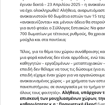
έγιναν δεκτά – 23 Απριλίου 2025 – η ανακαίν
να έχει ολοκληρωθεί! Αλήθεια, αναρωτιόμαστε
ανακαινιστούν 60 δωμάτια εστιών των 15 τετ
«ανακαινίζονται» και μένουν άδεια θα στερού
για αυτό φταίει ο Σύλλογος Εστιακών; Να φα
700 δωματίων με τέτοιους ρυθμούς, θα χρειασ
μούχλα και στα ποντίκια;
Τέλος, για το θέμα του χώρου συνάθροισης κα
μια φορά κανένας δεν είναι αρμόδιος, ενώ τα
καθηγητών – εργαζομένων – μεταπτυχιακών 
επειδή δεν θέλαμε να τους τις δώσουμε (για
επειδή είχαμε έναν χώρο για να οργανώσουμε
ανακαινισμένος χώρος – με χρήματα των εστια
πανεπιστήμιου, σε συνεργασία με το τμήμα τη
όλους τους φοιτητές».
Αλήθεια, υπάρχουν τα
επισκευή των μουχλιασμένων χώρων, τη
καθαριότητας κ.α.;
Πραγματικά έλεος!
Για