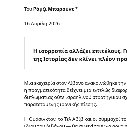
Του
Ράμζι Μπαρούντ *
16 Aπρίλη 2026
Η ισορροπία αλλάζει επιτέλους. Γ
της Ιστορίας δεν κλίνει πλέον πρ
Μια εκεχειρία στον Λίβανο ανακοινώθηκε τη
η πραγματικότητα δείχνει μια εντελώς διαφορ
διπλωματίας ούτε ισραηλινού στρατηγικού σ
παρατεταμένης ιρανικής πίεσης.
Η Ουάσιγκτον, το Τελ Αβίβ και οι σύμμαχοί 
ίδιου του Λιβάνου — θα συνεχίσουν να αρνού