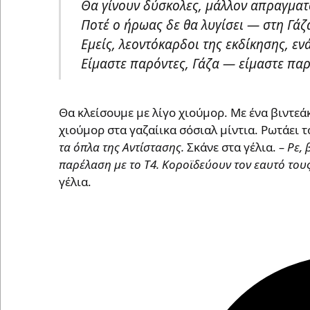
Θα γίνουν δύσκολες, μάλλον απραγματο
Ποτέ ο ήρωας δε θα λυγίσει — στη Γάζα
Εμείς, λεοντόκαρδοι της εκδίκησης, εν
Είμαστε παρόντες, Γάζα — είμαστε παρ
Θα κλείσουμε με λίγο χιούμορ. Με ένα βιντεά
χιούμορ στα γαζαίικα σόσιαλ μίντια. Ρωτάει τ
τα όπλα της Αντίστασης.
Σκάνε στα γέλια.
– Ρε,
παρέλαση με το Τ4. Κοροϊδεύουν τον εαυτό τους
γέλια.