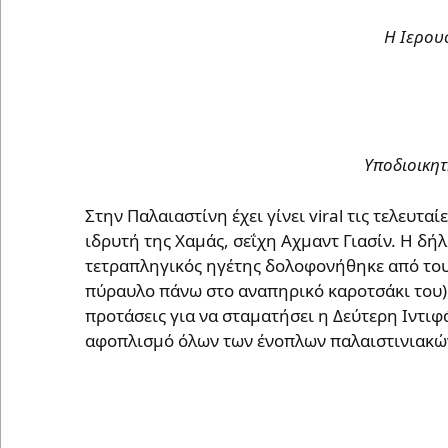
Η Ιερουσ
Υποδιοικητ
Στην Παλαιαστίνη έχει γίνει viral τις τελευ
ιδρυτή της Χαμάς, σεΐχη Αχμαντ Γιασίν. Η δή
τετραπληγικός ηγέτης δολοφονήθηκε από τους
πύραυλο πάνω στο αναπηρικό καροτσάκι του), 
προτάσεις για να σταματήσει η Δεύτερη Ιντιφ
αφοπλισμό όλων των ένοπλων παλαιστινιακώ