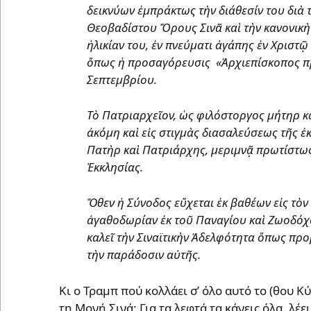
δεικνύων ἐμπράκτως τὴν διάθεσίν του διὰ 
Θεοβαδίστου Ὄρους Σινᾶ καὶ τὴν κανονικὴ
ἡλικίαν του, ἐν πνεύματι ἀγάπης ἐν Χριστ
ὅπως ἡ προσαγόρευσις «Ἀρχιεπίσκοπος πρ
Σεπτεμβρίου.
Τὸ Πατριαρχεῖον, ὡς φιλόστοργος μήτηρ κα
ἀκόμη καὶ εἰς στιγμὰς διασαλεύσεως τῆς 
Πατὴρ καὶ Πατριάρχης, μεριμνᾷ πρωτίστως 
Ἐκκλησίας.
Ὅθεν ἡ Σύνοδος εὔχεται ἐκ βαθέων εἰς τ
ἀγαθοδωρίαν ἐκ τοῦ Παναγίου καὶ Ζωοδόχ
καλεῖ τὴν Σιναϊτικὴν Ἀδελφότητα ὅπως προ
τὴν παράδοσιν αὐτῆς.
Κι ο Τραμπ πού κολλάει σ’ όλο αυτό το (θου 
τη Μονή Σινά; Για τα λεφτά τα κάνεις όλα, λέε