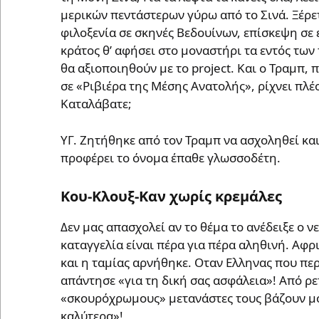
μερικών πεντάστερων γύρω από το Σινά. Ξέρε
φιλοξενία σε σκηνές Βεδουίνων, επίσκεψη σε έ
κράτος θ’ αφήσει στο μοναστήρι τα εντός των τ
θα αξιοποιηθούν με το project. Και ο Τραμπ, 
σε «Ριβιέρα της Μέσης Ανατολής», ρίχνει πλέ
Καταλάβατε;
ΥΓ. Ζητήθηκε από τον Τραμπ να ασχοληθεί και
προφέρει το όνομα έπαθε γλωσσοδέτη.
Κου-Κλουξ-Καν χωρίς κρεμάλες
Δεν μας απασχολεί αν το θέμα το ανέδειξε ο ν
καταγγελία είναι πέρα για πέρα αληθινή. Αφρ
και η ταμίας αρνήθηκε. Οταν Ελληνας που περ
απάντησε «για τη δική σας ασφάλεια»! Από ρ
«σκουρόχρωμους» μετανάστες τους βάζουν μόν
καλύτερα»!