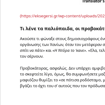
Τι λένε τα παλιόπαιδα, οι προβοκά
Ακούστε τι φώναξε στους δημοσιογράφους έν
οργάνωσης των Χανίων, όταν τον μετέφεραν σ
σπίτι να πάτε»
και
«Η Ντόρα το ‘κανε»
. «Ελα, τε
τον σέρνουν.
Προβοκάτορας, ασφαλώς. Δεν υπάρχει αμφιβολ
το σκεφτείτε λίγο, όμως, θα συμφωνήσετε μα
μαφιόζου θυμίζει το «σε πότισα ροδόσταμο, μ
βγάζει το άχτι του σ’ αυτούς που τον πρόδωσα