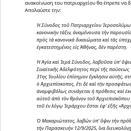
ανακοίνωση του πατριαρχείου θα έπρεπε να δ
Απολαύστε την:
Ἡ Σύνοδος τοῦ Πατριαρχείου Ἱεροσολύμων 
κανονικὴν τάξιν, ἀναμένουσα τὴν παρουσί
πρὸς τὰ κανονικὰ δικαιώματα καὶ τὰς ὑπο
ἐγκατεστημένος εἰς Ἀθήνας, δὲν παρέστη.
Ἡ Ἁγία καὶ Ἱερὰ Σύνοδος, λαβοῦσα ὑπ’ ὄψι
Σιναϊτικῆς Ἀδελφότητος περὶ τῆς παύσεως
31ης Ἰουλίου ἐπίσημον ἔγκλησιν αὐτῆς, σ
ὁ Ἀρχιεπίσκοπος, ἔτι δὲ καὶ τὴν προσφάτω
ἀναμφιβόλως συνάγεται ἡ πρόθεσις καὶ ἑ
αὐτοῦ ἀπὸ τὸν θρόνον τοῦ Ἀρχιεπισκόπου
τοῦ ἐν λόγῳ Ἱεράρχου ἔσται ἐφ’ ἑξῆς «Ἀρχ
Ὁ Μακαριώτατος, λαβών ὑπ’ ὄψιν τὴν πρόθ
τὴν Παρασκευὴν 12/9/2025, ἵνα διευκολύνῃ