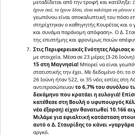
μεταδίδεται από την τροφή και κατέληξε:
Σ
έχουν εκεί, τα έχουν δέσει, είναι καλύτερα να μένουν ε
γεωπόνου είναι αποκαλυπτική του πόσο επι
στηρίχτηκαν ο καθηγητής Κουρέτας και ο 
και συνάμα παράνομη απόφαση». Ο Δ. Σταυ
της επιστήμης και φρονίμως ποιών απέφυγ
Στις Περιφερειακές Ενότητες Λάρισας 
με στοιχεία. Μέσα σε 23 μέρες (3-26 Ιούν
15 στη Μαγνησία!
Μπορεί να είναι γεωπόν
στατιστικής την έχει. Με δεδομένο ότι το 
26 Ιούνη ήταν 522, οι 35 νέες εστίες στη 
αντιπροσώπευαν
το 6,7% του συνόλου τ
δεκάμηνο που κρατάει η ευλογιά! Επίσ
κατέθεσε στη Βουλή ο υφυπουργός Κέλλα
νέα έξαρση) είχαν θανατωθεί 10.166 α
Μιλάμε για εφιαλτική κατάσταση στους
αυτό ο Δ. Σταυρίδης το κάνει «γαργάρ
αργκό.