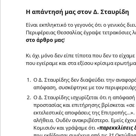
Η απάντησή μας στον Δ. Σταυρίδη
Είναι εκπληκτικό το γεγονός ότι ο γενικός δι
Περιφέρειας Θεσσαλίας έγραψε τετρακόσιες λέ
στο άρθρο μας
!
Κι όχι μόνο δεν είπε τίποτα που δεν το είχαμ
που εγείραμε και στα εξίσου κρίσιμα ερωτήμ
Ο Δ. Σταυρίδης δεν διαψεύδει την αναφορ
απόφαση, συσκέφτηκε με τον περιφερειάρχη
Ο Δ. Σταυρίδης ισχυρίζεται ότι η απόφασ
προστασίας και επιτήρησης βρίσκεται «
σε
εκτελεστικές αποφάσεις της Επιτροπής…».
αλήθεια. Ουδέν ανακριβέστερο. Εμείς έχου
Κομισιόν και γράψαμε ότι
«
παρεκκλίσεις
που εκδίδονται συνέχεια από τις 31 Οκτώβρ